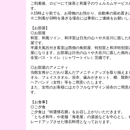
ご到着後、ロビーにて抹茶と和菓子のウェルカムサービス
す。
※15時より前でも、お荷物のお預かり、自動車の留め置き
※ご到着が18時を過ぎる場合には事前にご連絡をお願いし
【お部屋】
◎お部屋
和室、和風ツイン、和洋室は日光の山々や大谷川に面した
屋です。
半露天風呂付き客室は西側の角部屋、特別室と和洋特別室
屋になります。お部屋は日光の山々や大谷川に面した南向
全室バス・トイレ（シャワートイレ）完備です。
◎お部屋のアメニティ
当館女将がこだわり選んだアメニティグッズを取り揃えま
オル、フェイスタオル、浴衣、歯みがきセット、櫛、髭剃
ヘアバンド（女性）等をご用意いたします。
また、女性のお客様にはカラフルなデザイン浴衣のご用意
す。
【お食事】
◎ご夕食
ご夕食は『特選懐石膳』をお召し上がりいただきます。
「とちぎ和牛」や老舗「海老屋」の湯波などを中心とし、
レードアップさせた懐石料理となっております。