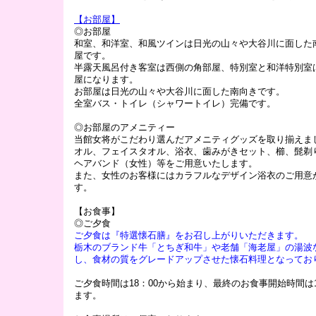
【お部屋】
◎お部屋
和室、和洋室、和風ツインは日光の山々や大谷川に面した
屋です。
半露天風呂付き客室は西側の角部屋、特別室と和洋特別室
屋になります。
お部屋は日光の山々や大谷川に面した南向きです。
全室バス・トイレ（シャワートイレ）完備です。
◎お部屋のアメニティー
当館女将がこだわり選んだアメニティグッズを取り揃えま
オル、フェイスタオル、浴衣、歯みがきセット、櫛、髭剃
ヘアバンド（女性）等をご用意いたします。
また、女性のお客様にはカラフルなデザイン浴衣のご用意
す。
【お食事】
◎ご夕食
ご夕食は『特選懐石膳』をお召し上がりいただきます。
栃木のブランド牛「とちぎ和牛」や老舗「海老屋」の湯波
し、食材の質をグレードアップさせた懐石料理となってお
ご夕食時間は18：00から始まり、最終のお食事開始時間は1
ます。