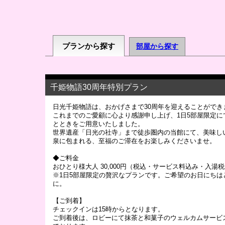
プランから探す
部屋から探す
千姫物語30周年特別プラン
日光千姫物語は、おかげさまで30周年を迎えることができ
これまでのご愛顧に心より感謝申し上げ、1日5部屋限定に
とときをご用意いたしました。
世界遺産「日光の社寺」まで徒歩圏内の当館にて、美味し
泉に包まれる、至福のご滞在をお楽しみくださいませ。
◆ご料金
おひとり様大人 30,000円（税込・サービス料込み・入湯
※1日5部屋限定の贅沢なプランです。ご希望のお日にちは
に。
【ご到着】
チェックインは15時からとなります。
ご到着後は、ロビーにて抹茶と和菓子のウェルカムサービ