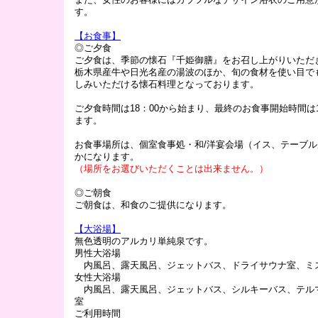
す。
【お食事】
◎ご夕食
ご夕食は、季節の懐石『千姫御膳』をお召し上がりいただ
栃木県産牛や日光名産の湯波のほか、旬の食材を使い目で
しみいただける懐石料理となっております。
ご夕食時間は18：00から始まり、最終のお食事開始時間は1
ます。
お食事場所は、個室食事処・和/洋宴会場（イス、テーブ
かになります。
（場所をお選びいただくことは出来ません。）
◎ご朝食
ご朝食は、和食のご提供になります。
【大浴場】
無色透明のアルカリ単純泉です。
男性大浴場
内風呂、露天風呂、ジェットバス、ドライサウナ室、ミ
女性大浴場
内風呂、露天風呂、ジェットバス、シルキーバス、テル
室
ご利用時間