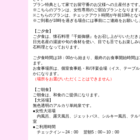
プラン特典として家でお留守番のお父様への土産付きです
※こちらのプランは、女性専用のご宿泊プランとなります
※
こちらのプランは、チェックアウト時間が午前10時とな
※ご到着が18時を過ぎる場合には事前にご連絡をお願いし
【ご夕食】
ご夕食は、懐石料理『千姫御膳』をお召し上がりいただき
日光名産の湯波や旬の食材を使い、目でも舌でもお楽しみ
石料理となっております。
ご夕食時間は18：00から始まり、最終のお食事開始時間は1
ます。
お食事場所は、個室食事処・和/洋宴会場（イス、テーブ
かになります。
（場所をお選びいただくことはできません）
【ご朝食】
ご朝食は、和食のご提供になります。
【大浴場】
無色透明のアルカリ単純泉です。
●女性大浴場
内風呂、露天風呂、ジェットバス、シルキー風呂、テル
室
●ご利用時間
チェックイン～24：00 翌朝5：00～10：00