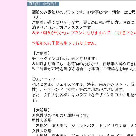
直前割 特別割引
宿泊のみ素泊りのプランです。御食事(夕食・朝食）はご
せん。
ご到着が遅くなりそうな方、翌日の出発が早い方、お得に
泊まりされたい方にオススメです。
※夕・朝食が付かないプランになりますので、ご注意下さ
※追加のお手配も承っておりません。
【ご到着】
チェックインは15時からとなります。
※15時より前でも、お荷物のお預かり、自動車の留め置き
※ご到着が20時を過ぎる場合には事前にご連絡をお願いし
◎アメニティー
バスタオル、フェイスタオル、浴衣、歯みがきセット、櫛
性）、ヘアバンド（女性）等のご用意がございます。
また、女性のお客様にはカラフルなデザイン浴衣のご用意
す。
【大浴場】
無色透明のアルカリ単純泉です。
男性大浴場
内風呂、露天風呂、ジェットバス、ドライサウナ室、ミ
女性大浴場
内風呂、露天風呂、ジェットバス、シルキーバス、テル