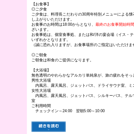
【お食事】
◎ご夕食
ご夕食は、料理長こだわりの30周年特別メニューによる懐
し上がりいただけます。
お食事のお時間は18:00からとなり、
最終のお食事開始時間は
ざいます。
お食事処は、個室食事処、または和/洋の宴会場（イス・
いずれかとなります。
（誠に恐れ入りますが、お食事場所のご指定はいただけま
◎ご朝食
ご朝食は和食のご提供になります。
【大浴場】
無色透明のやわらかなアルカリ単純泉が、旅の疲れをそっ
男性大浴場
内風呂、露天風呂、ジェットバス、ドライサウナ室、ミ
女性大浴場
内風呂、露天風呂、ジェットバス、シルキーバス、テル
室
ご利用時間
チェックイン～24:00 翌朝5:00～10:00