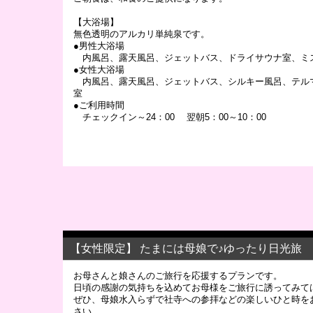
【大浴場】
無色透明のアルカリ単純泉です。
●男性大浴場
内風呂、露天風呂、ジェットバス、ドライサウナ室、ミ
●女性大浴場
内風呂、露天風呂、ジェットバス、シルキー風呂、テル
室
●ご利用時間
チェックイン～24：00 翌朝5：00～10：00
【女性限定】 たまには母娘で♪ゆったり日光旅
お母さんと娘さんのご旅行を応援するプランです。
日頃の感謝の気持ちを込めてお母様をご旅行に誘ってみて
ぜひ、母娘水入らずで社寺への参拝などの楽しいひと時を
さい。