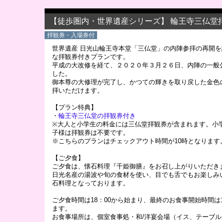
【徒歩圏内・世界遺産シリーズ】 輪王寺三仏堂
拝観券・入場券付
世界遺産 日光山輪王寺本堂「三仏堂」の内陣参拝の再開
な拝観券付きプランです。
平成の大改修を経て、２０２０年３月２６日、内陣の一般
した。
御本尊の大修理が完了し、かつての輝きを取り戻した金色
拝いただけます。
【プラン特典】
・
輪王寺三仏堂の拝観券付き
※大人と小学生の料金には三仏堂拝観券が含まれます。小
子様は拝観券は不要です。
※こちらのプランはチェックアウト時間が10時となります
【ご夕食】
ご夕食は、懐石料理『千姫御膳』をお召し上がりいただき
日光名産の湯波や旬の食材を使い、目でも舌でもお楽しみ
石料理となっております。
ご夕食時間は18：00から始まり、最終のお食事開始時間は1
ます。
お食事場所は、個室食事処・和/洋宴会場（イス、テーブ