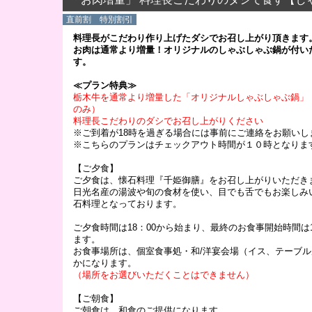
直前割 特別割引
料理長がこだわり作り上げたダシでお召し上がり頂きます
お肉は通常より増量！オリジナルのしゃぶしゃぶ鍋が付い
す。
≪プラン特典≫
栃木牛を通常より増量した「オリジナルしゃぶしゃぶ鍋」
のみ）
料理長こだわりのダシでお召し上がりください
※ご到着が18時を過ぎる場合には事前にご連絡をお願いし
※こちらのプランはチェックアウト時間が１０時となりま
【ご夕食】
ご夕食は、懐石料理『千姫御膳』をお召し上がりいただき
日光名産の湯波や旬の食材を使い、目でも舌でもお楽しみ
石料理となっております。
ご夕食時間は18：00から始まり、最終のお食事開始時間は1
ます。
お食事場所は、個室食事処・和/洋宴会場（イス、テーブ
かになります。
（場所をお選びいただくことはできません）
【ご朝食】
ご朝食は、和食のご提供になります。