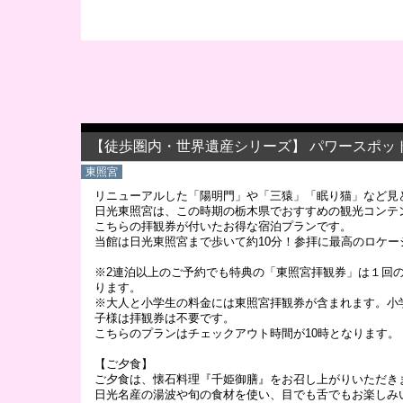
【徒歩圏内・世界遺産シリーズ】 パワースポッ
東照宮
リニューアルした「陽明門」や「三猿」「眠り猫」など見
日光東照宮は、この時期の栃木県でおすすめの観光コンテ
こちらの拝観券が付いたお得な宿泊プランです。
当館は日光東照宮まで歩いて約10分！参拝に最高のロケー
※2連泊以上のご予約でも特典の「東照宮拝観券」は１回
ります。
※大人と小学生の料金には東照宮拝観券が含まれます。小
子様は拝観券は不要です。
こちらのプランはチェックアウト時間が10時となります。
【ご夕食】
ご夕食は、懐石料理『千姫御膳』をお召し上がりいただき
日光名産の湯波や旬の食材を使い、目でも舌でもお楽しみ