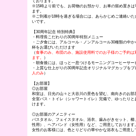
ております。
※15時より前でも、お荷物のお預かり、お車の留め置きは
ます。
※ご到着が18時を過ぎる場合には、あらかじめご連絡いた
いです。
【30周年記念 特別特典】
・料理長こだわりの30周年特別メニュー
・ご夕食には、アルコール・ノンアルコール30種類の中か
杯をお選びいただけます
（
食事のみ、布団のみ、施設使用料でのお子様のご予約は
ます。
）
・朝食後には、ほっと一息つけるモーニングコーヒーサー
・上質な仕上がりの30周年記念オリジナルマグカップをプ
人のみ
）
【お部屋】
◎お部屋
和室は、日光の山々と大谷川の景色を望む、南向きのお部
全室バス・トイレ（シャワートイレ）完備で、ゆったりと
けます。
◎お部屋のアメニティー
バスタオル、フェイスタオル、浴衣、歯みがきセット、櫛
性用）、ヘアバンド（女性用）など、ご用意しております
女性のお客様には、色とりどりの華やかな浴衣もご用意し