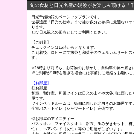
旬の食材と日光名産の湯波がお楽しみ頂ける「
日光千姫物語のベーシックプランです。
世界遺産「日光の社寺」まで徒歩数分と参拝に最適なロケ
ります。
ぜひ日光観光の拠点としてご利用ください。
【ご到着】
チェックインは15時からとなります。
ご到着後、ロビーにて抹茶と和菓子のウェルカムサービス
す。
※15時より前でも、お荷物のお預かり、自動車の留め置き
※ご到着が18時を過ぎる場合には事前にご連絡をお願いし
【お部屋】
◎お部屋
和室、和洋室、和風ツインは日光の山々や大谷川に面した
屋です。
ツインベッドルームは、街側に面した北向きのお部屋です
全室バス・トイレ（シャワートイレ）完備です。
◎お部屋のアメニティー
バスタオル、フェイスタオル、浴衣、歯みがきセット、櫛
性）、ヘアバンド（女性）等のご用意がございます。
また、女性のお客様にはカラフルなデザイン浴衣のご用意