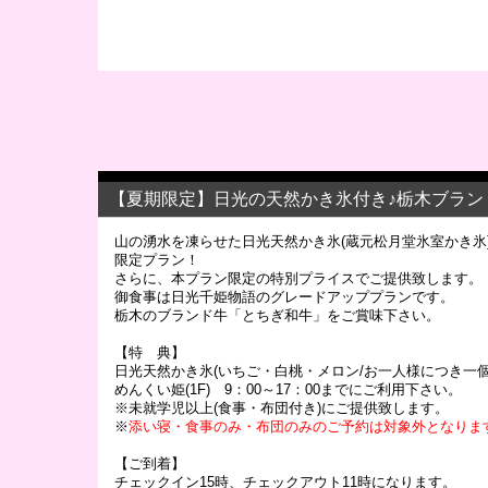
【夏期限定】日光の天然かき氷付き♪栃木ブラ
山の湧水を凍らせた日光天然かき氷(蔵元松月堂氷室かき氷
限定プラン！
さらに、本プラン限定の特別プライスでご提供致します。
御食事は日光千姫物語のグレードアッププランです。
栃木のブランド牛「とちぎ和牛」をご賞味下さい。
【特 典】
日光天然かき氷(いちご・白桃・メロン/お一人様につき一
めんくい姫(1F) 9：00～17：00までにご利用下さい。
※未就学児以上(食事・布団付き)にご提供致します。
※
添い寝・食事のみ・布団のみのご予約は対象外となりま
【ご到着】
チェックイン15時、チェックアウト11時になります。