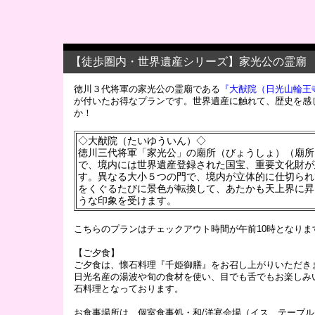
【徒歩圏内・世界遺産シリーズ】家光公の霊廟
徳川３代将軍の家光公の霊廟である
『大猷院（日光山輪王
が付いたお得なプランです。世界遺産に触れて、歴史を感
か！
◇大猷院（たいゆういん）◇
徳川三代将軍「家光公」の廟所（びょうしょ）（廟所
で、境内には世界遺産登録された国宝、重要文化財が
す。異なる大小５つの門で、境内が立体的に仕切られ
をくぐるたびに景色が転換して、あたかも天上界に昇
うな印象を受けます。
こちらのプランはチェックアウト時間が午前10時となりま
【ご夕食】
ご夕食は、懐石料理『千姫御膳』をお召し上がりいただき
日光名産の湯波や旬の食材を使い、目でも舌でもお楽しみ
石料理となっております。
お食事場所は、個室食事処・和/洋宴会場（イス、テーブ