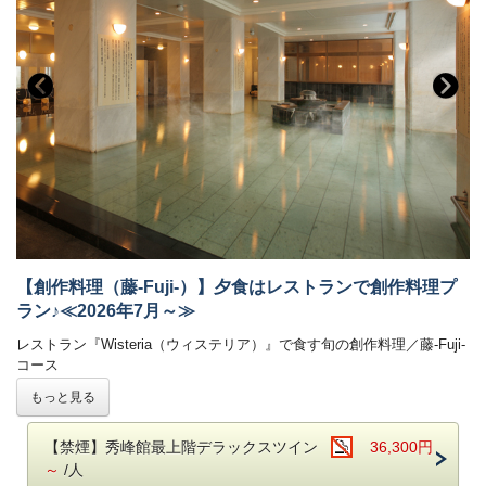
目にも美しいデザートコーナーは女性のお客様に大好評です。
朝食ブッフェは和洋60種。ごはん・パンどちらもご用意しております。
焼き立てのフレンチトースト、お好みの具材を選べるトッピングオムレ
ツが人気。
オリジナルの「あさや特製和牛カレー」も。
【お食事時間について】
ご夕食時間は、当日チェックイン時にご案内いたします。
早いお時間帯が満席となり次第、遅いお時間でのご案内となります。
予めご了承ください。（最終入場：20時 会場は21時CLOSE）
※お食事時間は90分目安でお願いしております。
ご朝食時間は、7時から9時の間でご利用いただけます。
［お子様連れのご家族も安心ポイント］
【創作料理（藤-Fuji-）】夕食はレストランで創作料理プ
(1)館内にはキッズルームも
ラン♪≪2026年7月～≫
楽しい遊具がいっぱい！ガラス張りなのでご家族も安心。
(2)お子様用備品も充実
レストラン『Wisteria（ウィステリア）』で食す旬の創作料理／藤-Fuji-
ブッフェレストランではお子様用食器やイスもご用意しております！
コース
-------------------------------------------------------
もっと見る
■温泉
半個室レストラン『Wisteria（ウィステリア）』でこだわりの創作料理
自家源泉「子宝の湯」は、体の芯から温まる効能があり、
をご堪能いただけます。
ご好評をいただいております。
【禁煙】秀峰館最上階デラックスツイン
36,300円
鬼怒川温泉で最も高い場所に位置する空中庭園露天風呂からは時刻にて
鬼怒川温泉【あさや】
の自慢 旬の味をお気軽にお楽しみいただける
～
/人