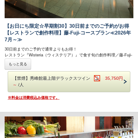
■温泉
・振れば願いが叶う打ち出の小槌をテーマにした4種の貸切風呂がござ
自家源泉「子宝の湯」は、体の芯から温まる効能があり、
います。（有料）
ご好評をいただいております。
鬼怒川温泉で最も高い場所に位置する13階空中庭園露天風呂｢昇龍の湯｣
■客室
からは時刻にて刻々と表情を変える景色をごゆっくりとお楽しみくださ
【お日にち限定☆早期割30】30日前までのご予約がお得
詳しくはお部屋詳細をご確認ください。
い！
【レストランで創作料理】藤-Fuji-コースプラン≪2026年
・大浴場は秀峰館 八番館それぞれにございます。
7月～≫
・振れば願いが叶う打ち出の小槌をテーマにした4種の貸切風呂がござ
います。（有料）
30日前までのご予約で通常よりもお得！
レストラン『Wisteria（ウィステリア）』で食す旬の創作料理／藤-Fuji-
■客室
コース
もっと見る
詳しくはお部屋詳細をご確認ください。
-------------------------------------------------------
レストラン『Wisteria（ウィステリア）』でこだわりの創作料理をご堪
【禁煙】秀峰館最上階デラックスツイン
35,750円
能いただけます。
～
/人
鬼怒川温泉【あさや】
の自慢 旬の味をお気軽にお楽しみいただける
＊創作料理（藤-Fuji-コース）＊
です。
※料金は消費税込み価格です。
■お食事
夕食：レストランで創作料理（藤-Fuji-コース） 朝食：ブッフェ（バ
イキング）
レストランの営業時間は18：00～21:00（予定）です。
お食事時間は当日チェックインの際にご案内いたします。
ご夕食会場はレストランです。