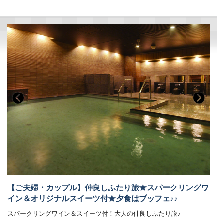
◆特典◆
1．オリジナルトレーナー（還暦・古希・喜寿・傘寿・米寿・卒寿）
■温泉
（ご本人様分、お一組に1枚）
傷を癒す温泉と言い伝えられている 名湯 鬼怒川温泉
※トレーナーにはお名前（アルファベットのみ）を入れることができま
当館では自家源泉「子宝の湯」を所有しており
す
体の芯から温まる効能もあり、ご好評をいただいております。
※予約時にご希望のお名前・サイズを確認させていただきます。
・秀峰館13階に空中庭園露天風呂がございます。
2．メッセージカード作成サービス（お一組に1枚）
・大浴場は秀峰館 八番館それぞれにございます。
3. 栃木のお酒「愛米魅 I MY ME（アイマイミー）」金の純米酒
・大浴場では美容ブランド「ReFa（リファ）」のシャワーヘッドとド
（200ml）（大人の方のみ、お一人様1本）
ライヤーをご利用いただけます。
※チェックイン前にお部屋の冷蔵庫にご用意いたします。
・大浴場にはシャンプーバーをご用意しております。
※お食事会場へのお持ち込みはご遠慮ください。
・振れば願いが叶う打ち出の小槌をテーマにした4種の貸切風呂がござ
4. 【公式HP限定特典】あさや小槌金つばプレゼント（お一組に1箱）
います。
■客室
詳しくはお部屋詳細をご確認ください。
■お食事
夕食：ブッフェ（バイキング） 朝食：ブッフェ（バイキング）
夕食ブッフェでは和洋中100種のメニュー（100品）をご用意しており
ます。
オープンキッチンでは揚げたての天ぷらや焼きたてのステーキ、
オーダー式のパスタなどがご好評いただいております。
【ご夫婦・カップル】仲良しふたり旅★スパークリングワ
新鮮野菜が並ぶサラダコーナーやショーケースの中で輝く前菜、
イン＆オリジナルスイーツ付★夕食はブッフェ♪♪
目にも美しいデザートコーナーは女性のお客様に大好評です。
朝食ブッフェは和洋60種。ごはん・パンどちらもご用意しております。
スパークリングワイン＆スイーツ付！大人の仲良しふたり旅♪