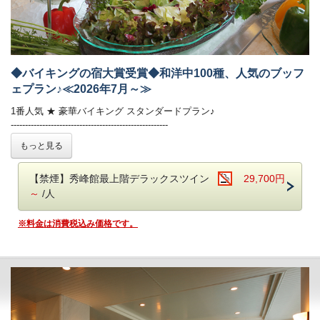
ツが人気。
詳しくはお部屋詳細をご確認ください。
オリジナルの「あさや特製和牛カレー」も。
【お食事時間について】
ご夕食時間は、当日チェックイン時にご案内いたします。
早いお時間帯が満席となり次第、遅いお時間でのご案内となります。
◆バイキングの宿大賞受賞◆和洋中100種、人気のブッフ
予めご了承ください。（最終入場：20時 会場は21時CLOSE）
ェプラン♪≪2026年7月～≫
※お食事時間は90分目安でお願いしております。
ご朝食時間は、7時から9時の間でご利用いただけます。
1番人気 ★ 豪華バイキング スタンダードプラン♪
-------------------------------------------------------
■温泉
和洋中のお料理を豊富にご用意！
もっと見る
傷を癒す温泉と言い伝えられている 名湯 鬼怒川温泉
揚げたての天ぷらや焼きたてのステーキが大好評♪
当館では自家源泉「子宝の湯」を所有しており
日光名産湯波料理、種類豊富なデザートもおすすめです◎
体の芯から温まる効能もあり、ご好評をいただいております。
【禁煙】秀峰館最上階デラックスツイン
29,700円
・秀峰館13階に空中庭園露天風呂がございます。
鬼怒川温泉【あさや】
での滞在をご堪能いただける
～
/人
・大浴場は秀峰館 八番館それぞれにございます。
＊バイキング スタンダードプラン＊
です。
・大浴場では美容ブランド「ReFa（リファ）」のシャワーヘッドとド
※料金は消費税込み価格です。
ライヤーをご利用いただけます。
■お食事
・大浴場にはシャンプーバーをご用意しております。
夕食：ブッフェ（バイキング） 朝食：ブッフェ（バイキング）
・振れば願いが叶う打ち出の小槌をテーマにした4種の貸切風呂がござ
夕食ブッフェでは和洋中100種のメニュー（100品）をご用意しており
います。
ます。
オープンキッチンでは揚げたての天ぷらや焼きたてのステーキ、
■客室
オーダー式のパスタなどがご好評いただいております。
詳しくはお部屋詳細をご確認ください。
新鮮野菜が並ぶサラダコーナーやショーケースの中で輝く前菜、