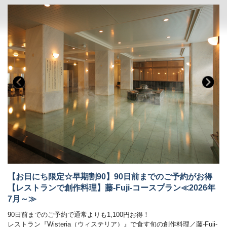
ご朝食時間は、7時から9時の間でご利用いただけます。
◆和洋中100種のブッフェ紹介
［お子様連れのご家族も安心ポイント］
(1)館内にはキッズルームも
楽しい遊具がいっぱい！ガラス張りなのでご家族も安心。
(2)お子様用備品も充実
ブッフェレストランではお子様用食器やイスもご用意しております！
■温泉
自家源泉「子宝の湯」は、体の芯から温まる効能があり、
ご好評をいただいております。
鬼怒川温泉で最も高い場所に位置する空中庭園露天風呂からは時刻にて
刻々と表情を変える景色をごゆっくりとお楽しみください。
・大浴場は秀峰館 八番館それぞれにございます。
・振れば願いが叶う打ち出の小槌をテーマにした4種の貸切風呂がござ
います。（有料）
■客室
夕食ブッフェでは和洋中100種のメニュー（100品）をご用意しており
【お日にち限定☆早期割90】90日前までのご予約がお得
詳しくはお部屋詳細をご確認ください。
ます。
【レストランで創作料理】藤-Fuji-コースプラン≪2026年
オープンキッチンでは揚げたての天ぷらや焼きたてのステーキ、
7月～≫
オーダー式のパスタなどがご好評いただいております。
新鮮野菜が並ぶサラダコーナーやショーケースの中で輝く前菜、
90日前までのご予約で通常よりも1,100円お得！
目にも美しいデザートコーナーは女性のお客様に大好評です。
レストラン『Wisteria（ウィステリア）』で食す旬の創作料理／藤-Fuji-