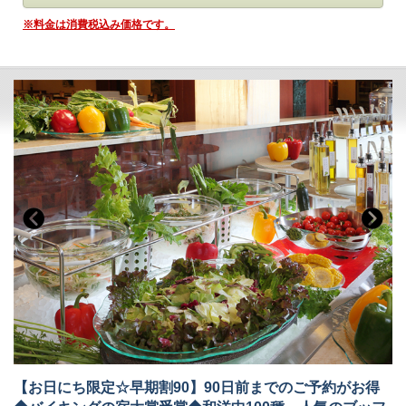
刻々と表情を変える景色をごゆっくりとお楽しみください。
＊創作料理（藤-Fuji-コース）＊
です。
・大浴場は秀峰館 八番館それぞれにございます。
※料金は消費税込み価格です。
・振れば願いが叶う打ち出の小槌をテーマにした4種の貸切風呂がござ
■お食事
います。（有料）
夕食：レストランで創作料理（藤-Fuji-コース） 朝食：ブッフェ（バ
イキング）
■客室
レストランの営業時間は18：00～21:00（予定）です。
詳しくはお部屋詳細をご確認ください。
お食事時間は当日チェックインの際にご案内いたします。
ご夕食会場はレストランです。
気軽なイス・テーブル席の堅苦しくないリラックスした雰囲気の中、旬
の創作料理をお楽しみいただけます。
※Wisteriaでのお食事は1組につき4名様までとなります。
※仕入状況により、お料理の内容が変更になる場合がございます。
※画像はイメージです。お料理内容は季節ごとに異なります。
朝食ブッフェでは和洋60種！ごはん・パン、どちらもご用意しておりま
す。
お好みの具を選べるトッピングオムレツも人気☆
■温泉
自家源泉「子宝の湯」は、体の芯から温まる効能があり、
ご好評をいただいております。
鬼怒川温泉で最も高い場所に位置する13階空中庭園露天風呂｢昇龍の湯｣
からは時刻にて刻々と表情を変える景色をごゆっくりとお楽しみくださ
い！
【お日にち限定☆早期割90】90日前までのご予約がお得
・大浴場は秀峰館 八番館それぞれにございます。