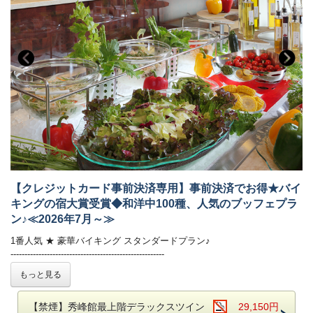
気軽なイス・テーブル席の堅苦しくないリラックスした雰囲気の中、旬
の創作料理をお楽しみいただけます。
※Wisteriaでのお食事は1組につき4名様までとなります。
※仕入状況により、お料理の内容が変更になる場合がございます。
※画像はイメージです。お料理内容は季節ごとに異なります。
朝食ブッフェでは和洋60種！ごはん・パン、どちらもご用意しておりま
す。
お好みの具を選べるトッピングオムレツも人気☆
■温泉
自家源泉「子宝の湯」は、体の芯から温まる効能があり、
ご好評をいただいております。
鬼怒川温泉で最も高い場所に位置する13階空中庭園露天風呂｢昇龍の湯｣
からは時刻にて刻々と表情を変える景色をごゆっくりとお楽しみくださ
【クレジットカード事前決済専用】事前決済でお得★バイ
い！
キングの宿大賞受賞◆和洋中100種、人気のブッフェプラ
・大浴場は秀峰館 八番館それぞれにございます。
ン♪≪2026年7月～≫
・振れば願いが叶う打ち出の小槌をテーマにした4種の貸切風呂がござ
います。（有料）
1番人気 ★ 豪華バイキング スタンダードプラン♪
-------------------------------------------------------
■客室
公式HP限定！クレジットカード事前決済で通常よりも550円お得！
もっと見る
詳しくはお部屋詳細をご確認ください。
和洋中のお料理を豊富にご用意！
【禁煙】秀峰館最上階デラックスツイン
29,150円
揚げたての天ぷらや焼きたてのステーキが大好評♪