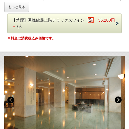
朝食ブッフェは和洋60種。ごはん・パンどちらもご用意しております。
コース
もっと見る
焼き立てのフレンチトースト、お好みの具材を選べるトッピングオムレ
-------------------------------------------------------
ツが人気。
半個室レストラン『Wisteria（ウィステリア）』でこだわりの創作料理
オリジナルの「あさや特製和牛カレー」も。
【禁煙】秀峰館最上階デラックスツイン
35,200円
をご堪能いただけます。
～
/人
【お食事時間について】
鬼怒川温泉【あさや】
の自慢 旬の味をお気軽にお楽しみいただける
ご夕食時間は、当日チェックイン時にご案内いたします。
＊創作料理（藤-Fuji-コース）＊
です。
※料金は消費税込み価格です。
早いお時間帯が満席となり次第、遅いお時間でのご案内となります。
予めご了承ください。（最終入場：20時 会場は21時CLOSE）
■お食事
※お食事時間は90分目安でお願いしております。
夕食：レストランで創作料理（藤-Fuji-コース） 朝食：ブッフェ（バ
ご朝食時間は、7時から9時の間でご利用いただけます。
イキング）
レストランの営業時間は18：00～21:00（予定）です。
［お子様連れのご家族も安心ポイント］
お食事時間は当日チェックインの際にご案内いたします。
(1)館内にはキッズルームも
ご夕食会場はレストランです。
楽しい遊具がいっぱい！ガラス張りなのでご家族も安心。
気軽なイス・テーブル席の堅苦しくないリラックスした雰囲気の中、旬
(2)お子様用備品も充実
の創作料理をお楽しみいただけます。
ブッフェレストランではお子様用食器やイスもご用意しております！
※Wisteriaでのお食事は1組につき4名様までとなります。
※仕入状況により、お料理の内容が変更になる場合がございます。
■温泉
※画像はイメージです。お料理内容は季節ごとに異なります。
自家源泉「子宝の湯」は、体の芯から温まる効能があり、
朝食ブッフェでは和洋60種！ごはん・パン、どちらもご用意しておりま
ご好評をいただいております。
す。
鬼怒川温泉で最も高い場所に位置する空中庭園露天風呂からは時刻にて
お好みの具を選べるトッピングオムレツも人気☆
刻々と表情を変える景色をごゆっくりとお楽しみください。
・大浴場は秀峰館 八番館それぞれにございます。