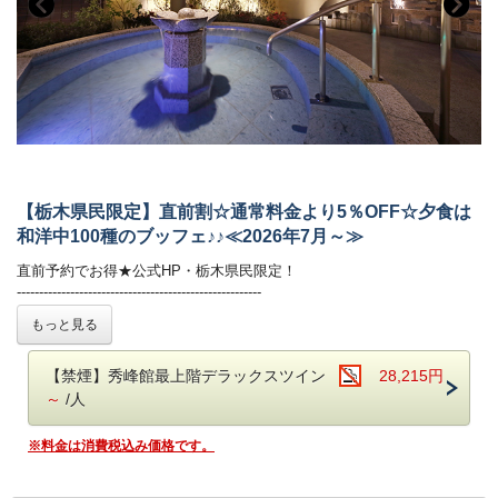
※お食事時間は90分目安でお願いしております。
※仕入状況により、お料理の内容が変更になる場合がございます。
ご朝食時間は、7時から9時の間でご利用いただけます。
※画像はイメージです。お料理内容は季節ごとに異なります。
朝食ブッフェでは和洋60種！ごはん・パン、どちらもご用意しておりま
［お子様連れのご家族も安心ポイント］
す。
(1)館内にはキッズルームも
お好みの具を選べるトッピングオムレツも人気☆
楽しい遊具がいっぱい！ガラス張りなのでご家族も安心。
(2)お子様用備品も充実
■温泉
ブッフェレストランではお子様用食器やイスもご用意しております！
自家源泉「子宝の湯」は、体の芯から温まる効能があり、
ご好評をいただいております。
■温泉
鬼怒川温泉で最も高い場所に位置する13階空中庭園露天風呂｢昇龍の湯｣
【栃木県民限定】直前割☆通常料金より5％OFF☆夕食は
自家源泉「子宝の湯」は、体の芯から温まる効能があり、
からは時刻にて刻々と表情を変える景色をごゆっくりとお楽しみくださ
和洋中100種のブッフェ♪♪≪2026年7月～≫
ご好評をいただいております。
い！
鬼怒川温泉で最も高い場所に位置する空中庭園露天風呂からは時刻にて
・大浴場は秀峰館 八番館それぞれにございます。
直前予約でお得★公式HP・栃木県民限定！
刻々と表情を変える景色をごゆっくりとお楽しみください。
・振れば願いが叶う打ち出の小槌をテーマにした4種の貸切風呂がござ
-------------------------------------------------------
・大浴場は秀峰館 八番館それぞれにございます。
います。（有料）
公式サイトからのご予約・栃木県民限定の特別価格プラン！
もっと見る
・振れば願いが叶う打ち出の小槌をテーマにした4種の貸切風呂がござ
直前予約はこちらのプランがおすすめです。
います。（有料）
■客室
※チェックイン時、代表者の方の身分証明書をご提示いただきます。
詳しくはお部屋詳細をご確認ください。
【禁煙】秀峰館最上階デラックスツイン
28,215円
ご提示いただけない場合は通常価格でのご案内となりますので
■客室
必ず身分証明書をご持参の上でお越しください。
～
/人
詳しくはお部屋詳細をご確認ください。
■お食事
※料金は消費税込み価格です。
夕食：ブッフェ（バイキング） 朝食：ブッフェ（バイキング）
夕食ブッフェでは和洋中100種のメニュー（100品）をご用意しており