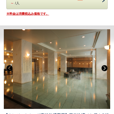
日光名産湯波料理、種類豊富なデザートもおすすめです◎
～
/人
鬼怒川温泉【あさや】
での滞在をご堪能いただける
※料金は消費税込み価格です。
＊バイキング スタンダードプラン＊
です。
★お知らせ★
夏期限定、屋外プールの営業を行います。
ご宿泊のお客様は無料でご利用いただけます。
【営業期間】2024年7月27日（土）～8月25日（日）
【営業時間】9：00～17：00
※7月27日（土）のみ11：00～
■お食事
夕食：ブッフェ（バイキング） 朝食：ブッフェ（バイキング）
◆和洋中100種のブッフェ紹介