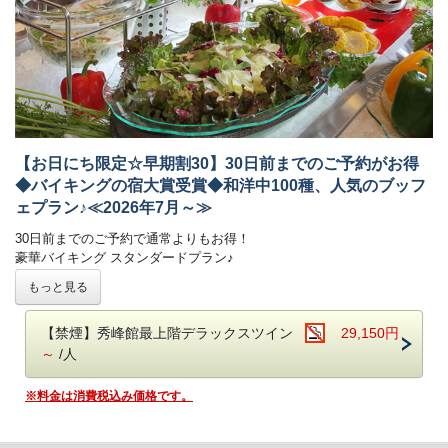
夕食ブッフェでは和洋中100種のメニュー（100品）をご用意しており
【お日にち限定☆早期割30】30日前までのご予約がお得
ます。
◆バイキングの宿大賞受賞◆和洋中100種、人気のブッフ
オープンキッチンでは揚げたての天ぷらや焼きたてのステーキ、
ェプラン♪≪2026年7月～≫
オーダー式のパスタなどがご好評いただいております。
新鮮野菜が並ぶサラダコーナーやショーケースの中で輝く前菜、
30日前までのご予約で通常よりもお得！
目にも美しいデザートコーナーは女性のお客様に大好評です。
豪華バイキング スタンダードプラン♪
朝食ブッフェは和洋60種。ごはん・パンどちらもご用意しております。
-------------------------------------------------------
もっと見る
焼き立てのフレンチトースト、お好みの具材を選べるトッピングオムレ
和洋中のお料理を豊富にご用意！
ツが人気。
揚げたての天ぷらや焼きたてのステーキが大好評♪
オリジナルの「あさや特製和牛カレー」も。
【禁煙】秀峰館最上階デラックスツイン
29,150円
日光名産湯波料理、種類豊富なデザートもおすすめです◎
～
/人
【お食事時間について】
鬼怒川温泉【あさや】
での滞在をご堪能いただける
ご夕食時間は、当日チェックイン時にご案内いたします。
＊バイキング スタンダードプラン＊
です。
※料金は消費税込み価格です。
早いお時間帯が満席となり次第、遅いお時間でのご案内となります。
予めご了承ください。（最終入場：20時 会場は21時CLOSE）
■お食事
※お食事時間は90分目安でお願いしております。
夕食：ブッフェ（バイキング） 朝食：ブッフェ（バイキング）