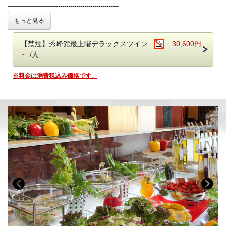
焼き立てのフレンチトースト、お好みの具材を選べるトッピングオムレ
-------------------------------------------------------
ツが人気。
特典には仲良しのおふたりにぴったりなあさやオリジナルスイーツ「お
もっと見る
オリジナルの「あさや特製和牛カレー」も。
とめの恋ごころ」と夕食時スパークリングワインをご用意！
贅沢ふたり旅をお楽しみください♪
【お食事時間について】
【禁煙】秀峰館最上階デラックスツイン
30,600円
ご夕食時間は、当日チェックイン時にご案内いたします。
◆特典◆
～
/人
早いお時間帯が満席となり次第、遅いお時間でのご案内となります。
1．夕食時スパークリングワインサービス（お一人様1杯）
予めご了承ください。（最終入場：20時 会場は21時CLOSE）
2．あさやオリジナルスイーツ「おとめの恋ごころ」（お一部屋に1箱）
※料金は消費税込み価格です。
※お食事時間は90分目安でお願いしております。
3．色浴衣利用無料（女性のみ、お一人様1点）
ご朝食時間は、7時から9時の間でご利用いただけます。
■温泉
傷を癒す温泉と言い伝えられている 名湯 鬼怒川温泉
当館では自家源泉「子宝の湯」を所有しており
■お食事
体の芯から温まる効能もあり、ご好評をいただいております。
夕食：ブッフェ（バイキング） 朝食：ブッフェ（バイキング）
・秀峰館13階に空中庭園露天風呂がございます。
夕食ブッフェでは和洋中100種のメニュー（100品）をご用意しており
・大浴場は秀峰館 八番館それぞれにございます。
ます。
・大浴場では美容ブランド「ReFa（リファ）」のシャワーヘッドとド
オープンキッチンでは揚げたての天ぷらや焼きたてのステーキ、
ライヤーをご利用いただけます。
オーダー式のパスタなどがご好評いただいております。
・大浴場にはシャンプーバーをご用意しております。
新鮮野菜が並ぶサラダコーナーやショーケースの中で輝く前菜、
・振れば願いが叶う打ち出の小槌をテーマにした4種の貸切風呂がござ
目にも美しいデザートコーナーは女性のお客様に大好評です。
います。
朝食ブッフェは和洋60種。ごはん・パンどちらもご用意しております。
焼き立てのフレンチトースト、お好みの具材を選べるトッピングオムレ
■客室