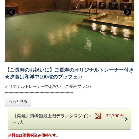
※お食事会場へのお持ち込みはご遠慮ください。
4. 【公式HP限定特典】あさや小槌金つばプレゼント（お一組に1箱）
■お食事
夕食：ブッフェ（バイキング） 朝食：ブッフェ（バイキング）
夕食ブッフェでは和洋中100種のメニュー（100品）をご用意しており
ます。
オープンキッチンでは揚げたての天ぷらや焼きたてのステーキ、
オーダー式のパスタなどがご好評いただいております。
新鮮野菜が並ぶサラダコーナーやショーケースの中で輝く前菜、
【ご長寿のお祝いに】ご長寿のオリジナルトレーナー付き
目にも美しいデザートコーナーは女性のお客様に大好評です。
★夕食は和洋中100種のブッフェ♪♪
朝食ブッフェは和洋60種。ごはん・パンどちらもご用意しております。
焼き立てのフレンチトースト、お好みの具材を選べるトッピングオムレ
オリジナルトレーナーでお祝い！ご長寿プラン♪
ツが人気。
-------------------------------------------------------
オリジナルの「あさや特製和牛カレー」も。
人生の節目をご家族でお祝いするならこちらのプランがおすすめ！
もっと見る
お祝いにピッタリの特典をお付けいたしました☆
【お食事時間について】
トレーナーにはご希望のお名前を入れることができます♪
ご夕食時間は、当日チェックイン時にご案内いたします。
【禁煙】秀峰館最上階デラックスツイン
32,700円
サイズもお選びいただけますので、備考欄に必ずご記載ください！
早いお時間帯が満席となり次第、遅いお時間でのご案内となります。
～
/人
予めご了承ください。（最終入場：20時 会場は21時CLOSE）
※当プランは14日前～キャンセル料を頂戴いたします。
※お食事時間は90分目安でお願いしております。
※料金は消費税込み価格です。
ご朝食時間は、7時から9時の間でご利用いただけます。