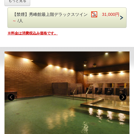
もっと見る
さらに3名様以上のご利用で、岩盤浴1回無料のサービス付き♪
気の許せる仲良し女子だけの、特別な時間をお愉しみください！
■岩盤浴「らくらく」 大人お一人様：1回900円（通常）
【禁煙】秀峰館最上階デラックスツイン
31,000円
じっくり、じんわり温まる岩盤浴。
◆特典◆
～
/人
秋田県玉川温泉の湯の花を焼結したセラミックボールを敷き詰めた、本
1．色浴衣利用無料（大人の方お一人様につき1点）
格的な岩盤浴をお楽しみいただけます。過ごしやすい温度と照明、清潔
2．JILL STUARTバスタイム3点セット（女性のみ、お一人様につき1セ
※料金は消費税込み価格です。
感のある室内で心身のコリをほぐし、すっきりリフレッシュしてくださ
ット）
い！
さらに…＜1室3名様以上でのご利用時限定特典＞
3．岩盤浴1回無料（大人の方のみ、お一人様1回）
■お食事
※大人の方3名様以上でご利用の際の特典です。
夕食：ブッフェ（バイキング） 朝食：ブッフェ（バイキング）
夕食ブッフェでは和洋中100種のメニュー（100品）をご用意しており
ます。
オープンキッチンでは揚げたての天ぷらや焼きたてのステーキ、
■お食事
オーダー式のパスタなどがご好評いただいております。
夕食：ブッフェ（バイキング） 朝食：ブッフェ（バイキング）
新鮮野菜が並ぶサラダコーナーやショーケースの中で輝く前菜、
夕食ブッフェでは和洋中100種のメニュー（100品）をご用意しており
目にも美しいデザートコーナーは女性のお客様に大好評です。
ます。
朝食ブッフェは和洋60種。ごはん・パンどちらもご用意しております。
オープンキッチンでは揚げたての天ぷらや焼きたてのステーキ、
焼き立てのフレンチトースト、お好みの具材を選べるトッピングオムレ
オーダー式のパスタなどがご好評いただいております。
ツが人気。
新鮮野菜が並ぶサラダコーナーやショーケースの中で輝く前菜、
オリジナルの「あさや特製和牛カレー」も。
目にも美しいデザートコーナーは女性のお客様に大好評です。
朝食ブッフェは和洋60種。ごはん・パンどちらもご用意しております。
【お食事時間について】
焼き立てのフレンチトースト、お好みの具材を選べるトッピングオムレ
ご夕食時間は、当日チェックイン時にご案内いたします。
ツが人気。