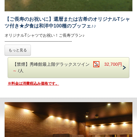
早いお時間帯が満席となり次第、遅いお時間でのご案内となります。
オリジナルの「あさや特製和牛カレー」も。
予めご了承ください。（最終入場：20時 会場は21時CLOSE）
※お食事時間は90分目安でお願いしております。
【お食事時間について】
【ご長寿のお祝いに】還暦または古希のオリジナルTシャ
ご朝食時間は、7時から9時の間でご利用いただけます。
ご夕食時間は、当日チェックイン時にご案内いたします。
ツ付き★夕食は和洋中100種のブッフェ♪♪
早いお時間帯が満席となり次第、遅いお時間でのご案内となります。
予めご了承ください。（最終入場：20時 会場は21時CLOSE）
オリジナルTシャツでお祝い！ご長寿プラン♪
■温泉
※お食事時間は90分目安でお願いしております。
-------------------------------------------------------
傷を癒す温泉と言い伝えられている 名湯 鬼怒川温泉
ご朝食時間は、7時から9時の間でご利用いただけます。
還暦、古希をご家族でお祝いするならこちらのプランがおすすめ！
もっと見る
当館では自家源泉「子宝の湯」を所有しており、体の芯から温まる効能
お祝いにピッタリの特典を豊富にお付けいたしました◎
もあり、ご好評をいただいております。2015年4月30日にリニューアル
■温泉
オープンいたしました、開放感あふれる空中庭園露天風呂にて、是非ゆ
傷を癒す温泉と言い伝えられている 名湯 鬼怒川温泉
【禁煙】秀峰館最上階デラックスツイン
32,700円
＊Tシャツにはご希望のお名前、お日にちを入れることができます。
っくりと湯をお楽しみください！
当館では自家源泉「子宝の湯」を所有しており
＊サイズもお選びいただけますので、備考欄に必ずご記載ください。
～
/人
・大浴場は秀峰館 八番館それぞれにございます。
体の芯から温まる効能もあり、ご好評をいただいております。
（サイズはS、M、L、XL、XXLがございます。）
・振れば願いが叶う打ち出の小槌をテーマにした4種の貸切風呂がござ
・秀峰館13階に空中庭園露天風呂がございます。
※料金は消費税込み価格です。
います。
・大浴場は秀峰館 八番館それぞれにございます。
※当プランは14日前～キャンセル料を頂戴いたします。
・大浴場では美容ブランド「ReFa（リファ）」のシャワーヘッドとド
■客室
ライヤーをご利用いただけます。
◆特典◆
詳しくはお部屋詳細をご確認ください。
・大浴場にはシャンプーバーをご用意しております。
1．オリジナルTシャツ（還暦・古希）（ご本人様分、お一組に1枚）
・振れば願いが叶う打ち出の小槌をテーマにした4種の貸切風呂がござ
※Tシャツにはお名前と日付を入れることができます。
います。
2．メッセージカード作成サービス（お一組に1枚）
3. 栃木のお酒「愛米魅 I MY ME（アイマイミー）」金の純米酒
■客室
（200ml）（大人の方のみ、お一人様1本）
詳しくはお部屋詳細をご確認ください。
※チェックイン前にお部屋の冷蔵庫にご用意いたします。