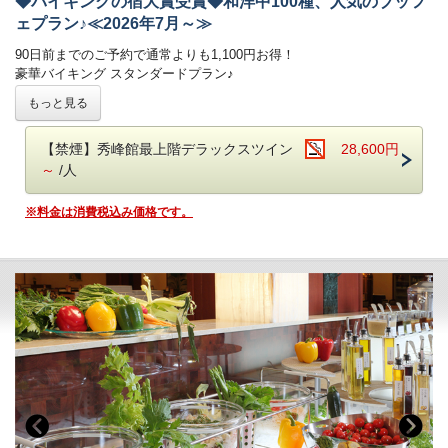
◆バイキングの宿大賞受賞◆和洋中100種、人気のブッフ
・振れば願いが叶う打ち出の小槌をテーマにした4種の貸切風呂がござ
ェプラン♪≪2026年7月～≫
います。（有料）
90日前までのご予約で通常よりも1,100円お得！
■客室
豪華バイキング スタンダードプラン♪
詳しくはお部屋詳細をご確認ください。
-------------------------------------------------------
もっと見る
和洋中のお料理を豊富にご用意！
揚げたての天ぷらや焼きたてのステーキが大好評♪
【禁煙】秀峰館最上階デラックスツイン
28,600円
日光名産湯波料理、種類豊富なデザートもおすすめです◎
～
/人
鬼怒川温泉【あさや】
での滞在をご堪能いただける
＊バイキング スタンダードプラン＊
です。
※料金は消費税込み価格です。
■お食事
夕食：ブッフェ（バイキング） 朝食：ブッフェ（バイキング）
◆和洋中100種のブッフェ紹介