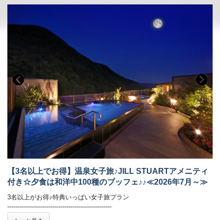
岩盤浴1回ご利用無料（大人の方のみお一人様に1回）
※小学生以下のお子様、妊娠中の方、飲酒後の方はご利用いただけませ
ん
■貸切風呂
「宝尽くし」をテーマにした縁起のいいお風呂
子連れのお客様、カップル、お母様と娘様のお客様など多くのお客様に
ご好評いただいております。※貸切風呂は事前のご予約をおすすめして
おります。ご希望の時間帯を当館までご連絡ください。
【3名以上でお得】温泉女子旅♪JILL STUARTアメニティ
付き☆夕食は和洋中100種のブッフェ♪♪≪2026年7月～≫
3名以上がお得♪特典いっぱい女子旅プラン
-----------------------------------------------------
女性に嬉しい特典を厳正！色浴衣で旅の思い出も鮮やかに♪