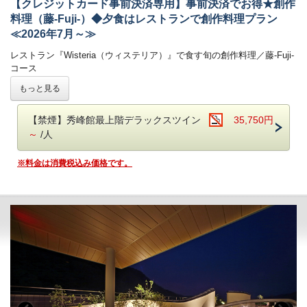
【クレジットカード事前決済専用】事前決済でお得★創作
料理（藤-Fuji-）◆夕食はレストランで創作料理プラン
≪2026年7月～≫
レストラン『Wisteria（ウィステリア）』で食す旬の創作料理／藤-Fuji-
コース
-------------------------------------------------------
もっと見る
公式HP限定！クレジットカード事前決済で通常より550円お得！
夕食ブッフェでは和洋中100種のメニュー（100品）をご用意しており
【禁煙】秀峰館最上階デラックスツイン
35,750円
半個室のレストラン『Wisteria（ウィステリア）』でこだわりの創作料
ます。
理をご堪能いただけます。
～
/人
オープンキッチンでは揚げたての天ぷらや焼きたてのステーキ、
オーダー式のパスタなどがご好評いただいております。
鬼怒川温泉【あさや】
の自慢 旬の味をお気軽にお楽しみいただける
※料金は消費税込み価格です。
新鮮野菜が並ぶサラダコーナーやショーケースの中で輝く前菜、
＊創作料理（藤-Fuji-コース）＊
です。
目にも美しいデザートコーナーは女性のお客様に大好評です。
朝食ブッフェは和洋60種。ごはん・パンどちらもご用意しております。
■お食事
焼き立てのフレンチトースト、お好みの具材を選べるトッピングオムレ
夕食：レストランで創作料理（藤-Fuji-コース） 朝食：ブッフェ（バ
ツが人気。
イキング）
オリジナルの「あさや特製和牛カレー」も。
レストランの営業時間は18：00～21:00（予定）です。
お食事時間は当日チェックインの際にご案内いたします。
【お食事時間について】
ご夕食会場はレストランです。
ご夕食時間は、当日チェックイン時にご案内いたします。
気軽なイス・テーブル席の堅苦しくないリラックスした雰囲気の中、旬
早いお時間帯が満席となり次第、遅いお時間でのご案内となります。
の創作料理をお楽しみいただけます。
予めご了承ください。（最終入場：20時 会場は21時CLOSE）
※Wisteriaでのお食事は1組につき4名様までとなります。