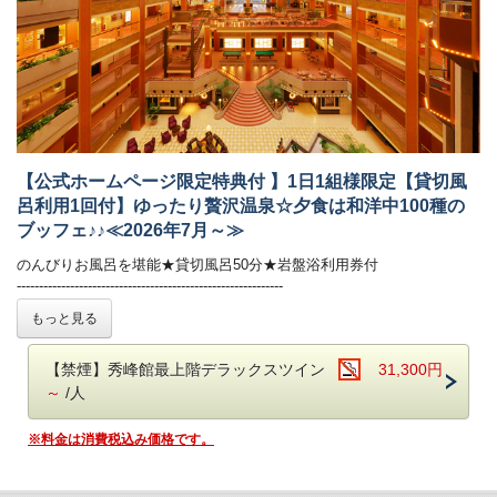
【公式ホームページ限定特典付 】1日1組様限定【貸切風
呂利用1回付】ゆったり贅沢温泉☆夕食は和洋中100種の
ブッフェ♪♪≪2026年7月～≫
のんびりお風呂を堪能★貸切風呂50分★岩盤浴利用券付
------------------------------------------------------------
プライベート空間の貸切風呂でじっくり温泉をお楽しみいただける、貸
もっと見る
切風呂1室50分ご利用特典付き！
さらに公式HPご予約限定★岩盤浴1回ご利用特典も付いて、体の芯から
【禁煙】秀峰館最上階デラックスツイン
31,300円
温まる温泉旅プランです。
～
/人
◆特典◆
1．貸切風呂50分間ご利用可能！（お一部屋につき1回） ※貸切風呂の
※料金は消費税込み価格です。
定員はお子様含め5名様までです
2．≪公式HPご予約限定★特別特典≫