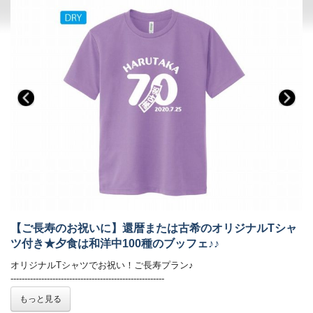
■お食事
夕食：ブッフェ（バイキング） 朝食：ブッフェ（バイキング）
夕食ブッフェでは和洋中100種のメニュー（100品）をご用意しており
ます。
オープンキッチンでは揚げたての天ぷらや焼きたてのステーキ、
オーダー式のパスタなどがご好評いただいております。
新鮮野菜が並ぶサラダコーナーやショーケースの中で輝く前菜、
目にも美しいデザートコーナーは女性のお客様に大好評です。
朝食ブッフェは和洋60種。ごはん・パンどちらもご用意しております。
焼き立てのフレンチトースト、お好みの具材を選べるトッピングオムレ
ツが人気。
オリジナルの「あさや特製和牛カレー」も。
【お食事時間について】
【ご長寿のお祝いに】還暦または古希のオリジナルTシャ
ご夕食時間は、当日チェックイン時にご案内いたします。
ツ付き★夕食は和洋中100種のブッフェ♪♪
早いお時間帯が満席となり次第、遅いお時間でのご案内となります。
予めご了承ください。（最終入場：20時 会場は21時CLOSE）
オリジナルTシャツでお祝い！ご長寿プラン♪
※お食事時間は90分目安でお願いしております。
-------------------------------------------------------
ご朝食時間は、7時から9時の間でご利用いただけます。
還暦、古希をご家族でお祝いするならこちらのプランがおすすめ！
もっと見る
お祝いにピッタリの特典を豊富にお付けいたしました◎