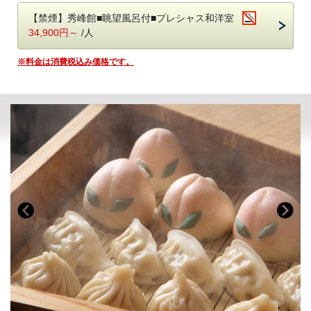
■温泉
傷を癒す温泉と言い伝えられている 名湯 鬼怒川温泉
【禁煙】秀峰館■眺望風呂付■プレシャス和洋室
＊Tシャツにはご希望のお名前、お日にちを入れることができます。
当館では自家源泉「子宝の湯」を所有しており
＊サイズもお選びいただけますので、備考欄に必ずご記載ください。
34,900円～
/人
体の芯から温まる効能もあり、ご好評をいただいております。
（サイズはS、M、L、XL、XXLがございます。）
・秀峰館13階に空中庭園露天風呂がございます。
※料金は消費税込み価格です。
・大浴場は秀峰館 八番館それぞれにございます。
※当プランは14日前～キャンセル料を頂戴いたします。
・大浴場では美容ブランド「ReFa（リファ）」のシャワーヘッドとド
ライヤーをご利用いただけます。
◆特典◆
・大浴場にはシャンプーバーをご用意しております。
1．オリジナルTシャツ（還暦・古希）（ご本人様分、お一組に1枚）
・振れば願いが叶う打ち出の小槌をテーマにした4種の貸切風呂がござ
※Tシャツにはお名前と日付を入れることができます。
います。
2．メッセージカード作成サービス（お一組に1枚）
3. 栃木のお酒「愛米魅 I MY ME（アイマイミー）」金の純米酒
■客室
（200ml）（大人の方のみ、お一人様1本）
詳しくはお部屋詳細をご確認ください。
※チェックイン前にお部屋の冷蔵庫にご用意いたします。
※お食事会場へのお持ち込みはご遠慮ください。
4. 【公式HP限定特典】あさや小槌金つばプレゼント（お一組に1箱）
■お食事
夕食：ブッフェ（バイキング） 朝食：ブッフェ（バイキング）
夕食ブッフェでは和洋中100種のメニュー（100品）をご用意しており
ます。
オープンキッチンでは揚げたての天ぷらや焼きたてのステーキ、