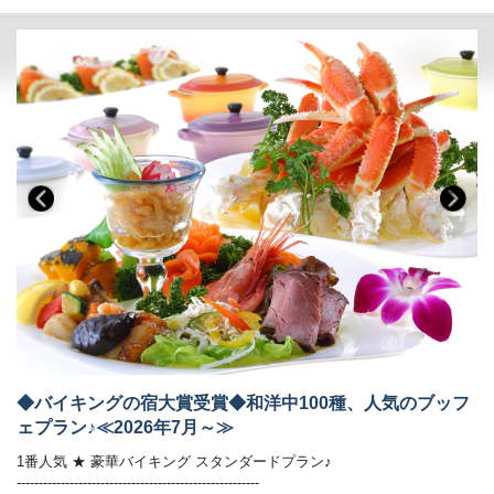
■温泉
傷を癒す温泉と言い伝えられている 名湯 鬼怒川温泉
当館では自家源泉「子宝の湯」を所有しており
■お食事
体の芯から温まる効能もあり、ご好評をいただいております。
夕食：ブッフェ（バイキング） 朝食：ブッフェ（バイキング）
・秀峰館13階に空中庭園露天風呂がございます。
夕食ブッフェでは和洋中100種のメニュー（100品）をご用意しており
・大浴場は秀峰館 八番館それぞれにございます。
ます。
・大浴場では美容ブランド「ReFa（リファ）」のシャワーヘッドとド
オープンキッチンでは揚げたての天ぷらや焼きたてのステーキ、
ライヤーをご利用いただけます。
オーダー式のパスタなどがご好評いただいております。
・大浴場にはシャンプーバーをご用意しております。
新鮮野菜が並ぶサラダコーナーやショーケースの中で輝く前菜、
・振れば願いが叶う打ち出の小槌をテーマにした4種の貸切風呂がござ
目にも美しいデザートコーナーは女性のお客様に大好評です。
います。
朝食ブッフェは和洋60種。ごはん・パンどちらもご用意しております。
焼き立てのフレンチトースト、お好みの具材を選べるトッピングオムレ
■客室
ツが人気。
詳しくはお部屋詳細をご確認ください。
オリジナルの「あさや特製和牛カレー」も。
【お食事時間について】
ご夕食時間は、当日チェックイン時にご案内いたします。
早いお時間帯が満席となり次第、遅いお時間でのご案内となります。
◆バイキングの宿大賞受賞◆和洋中100種、人気のブッフ
予めご了承ください。（最終入場：20時 会場は21時CLOSE）
ェプラン♪≪2026年7月～≫
※お食事時間は90分目安でお願いしております。
ご朝食時間は、7時から9時の間でご利用いただけます。
1番人気 ★ 豪華バイキング スタンダードプラン♪
-------------------------------------------------------