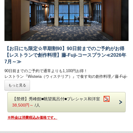
自家源泉「子宝の湯」は、体の芯から温まる効能があり、
ご好評をいただいております。
鬼怒川温泉で最も高い場所に位置する空中庭園露天風呂からは時刻にて
刻々と表情を変える景色をごゆっくりとお楽しみください。
・大浴場は秀峰館 八番館それぞれにございます。
・振れば願いが叶う打ち出の小槌をテーマにした4種の貸切風呂がござ
います。（有料）
■客室
夕食ブッフェでは和洋中100種のメニュー（100品）をご用意しており
【お日にち限定☆早期割90】90日前までのご予約がお得
詳しくはお部屋詳細をご確認ください。
ます。
【レストランで創作料理】藤-Fuji-コースプラン≪2026年
オープンキッチンでは揚げたての天ぷらや焼きたてのステーキ、
7月～≫
オーダー式のパスタなどがご好評いただいております。
新鮮野菜が並ぶサラダコーナーやショーケースの中で輝く前菜、
90日前までのご予約で通常よりも1,100円お得！
目にも美しいデザートコーナーは女性のお客様に大好評です。
レストラン『Wisteria（ウィステリア）』で食す旬の創作料理／藤-Fuji-
朝食ブッフェは和洋60種。ごはん・パンどちらもご用意しております。
コース
もっと見る
焼き立てのフレンチトースト、お好みの具材を選べるトッピングオムレ
-------------------------------------------------------
ツが人気。
半個室レストラン『Wisteria（ウィステリア）』でこだわりの創作料理
オリジナルの「あさや特製和牛カレー」も。
【禁煙】秀峰館■眺望風呂付■プレシャス和洋室
をご堪能いただけます。
38,500円～
/人
【お食事時間について】
鬼怒川温泉【あさや】
の自慢 旬の味をお気軽にお楽しみいただける
ご夕食時間は、当日チェックイン時にご案内いたします。
＊創作料理（藤-Fuji-コース）＊
です。
※料金は消費税込み価格です。
早いお時間帯が満席となり次第、遅いお時間でのご案内となります。
予めご了承ください。（最終入場：20時 会場は21時CLOSE）
■お食事
※お食事時間は90分目安でお願いしております。
夕食：レストランで創作料理（藤-Fuji-コース） 朝食：ブッフェ（バ