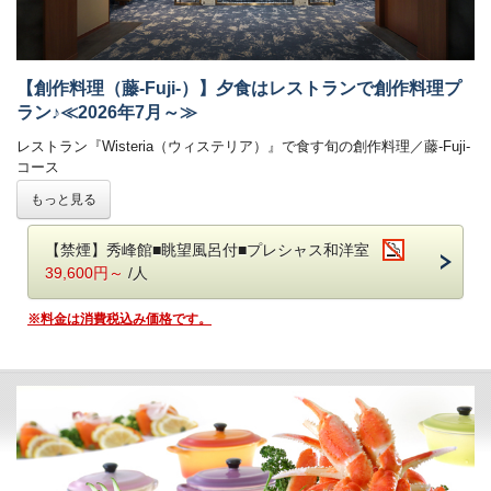
※お食事時間は90分目安でお願いしております。
ご朝食時間は、7時から9時の間でご利用いただけます。
［お子様連れのご家族も安心ポイント］
【創作料理（藤-Fuji-）】夕食はレストランで創作料理プ
(1)館内にはキッズルームも
ラン♪≪2026年7月～≫
楽しい遊具がいっぱい！ガラス張りなのでご家族も安心。
(2)お子様用備品も充実
レストラン『Wisteria（ウィステリア）』で食す旬の創作料理／藤-Fuji-
ブッフェレストランではお子様用食器やイスもご用意しております！
コース
-------------------------------------------------------
もっと見る
■温泉
半個室レストラン『Wisteria（ウィステリア）』でこだわりの創作料理
自家源泉「子宝の湯」は、体の芯から温まる効能があり、
をご堪能いただけます。
ご好評をいただいております。
【禁煙】秀峰館■眺望風呂付■プレシャス和洋室
鬼怒川温泉で最も高い場所に位置する空中庭園露天風呂からは時刻にて
鬼怒川温泉【あさや】
の自慢 旬の味をお気軽にお楽しみいただける
39,600円～
/人
刻々と表情を変える景色をごゆっくりとお楽しみください。
＊創作料理（藤-Fuji-コース）＊
です。
・大浴場は秀峰館 八番館それぞれにございます。
※料金は消費税込み価格です。
・振れば願いが叶う打ち出の小槌をテーマにした4種の貸切風呂がござ
■お食事
います。（有料）
夕食：レストランで創作料理（藤-Fuji-コース） 朝食：ブッフェ（バ
イキング）
■客室
レストランの営業時間は18：00～21:00（予定）です。
詳しくはお部屋詳細をご確認ください。
お食事時間は当日チェックインの際にご案内いたします。
ご夕食会場はレストランです。
気軽なイス・テーブル席の堅苦しくないリラックスした雰囲気の中、旬
の創作料理をお楽しみいただけます。