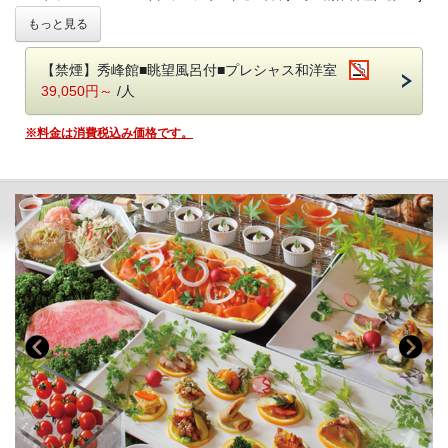
■客室
コース
もっと見る
詳しくはお部屋詳細をご確認ください。
-------------------------------------------------------
レストラン『Wisteria（ウィステリア）』でこだわりの創作料理をご堪
【禁煙】秀峰館■眺望風呂付■プレシャス和洋室
能いただけます。
39,050円～
/人
鬼怒川温泉【あさや】
の自慢 旬の味をお気軽にお楽しみいただける
＊創作料理（藤-Fuji-コース）＊
です。
※料金は消費税込み価格です。
■お食事
夕食：レストランで創作料理（藤-Fuji-コース） 朝食：ブッフェ（バ
イキング）
レストランの営業時間は18：00～21:00（予定）です。
お食事時間は当日チェックインの際にご案内いたします。
ご夕食会場はレストランです。
気軽なイス・テーブル席の堅苦しくないリラックスした雰囲気の中、旬
の創作料理をお楽しみいただけます。
※Wisteriaでのお食事は1組につき4名様までとなります。
※仕入状況により、お料理の内容が変更になる場合がございます。
※画像はイメージです。お料理内容は季節ごとに異なります。
朝食ブッフェでは和洋60種！ごはん・パン、どちらもご用意しておりま
す。
お好みの具を選べるトッピングオムレツも人気☆