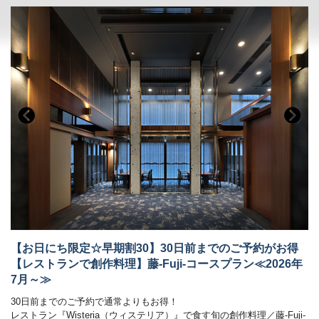
ご朝食時間は、7時から9時の間でご利用いただけます。
イキング）
レストランの営業時間は18：00～21:00（予定）です。
［お子様連れのご家族も安心ポイント］
お食事時間は当日チェックインの際にご案内いたします。
(1)館内にはキッズルームも
ご夕食会場はレストランです。
楽しい遊具がいっぱい！ガラス張りなのでご家族も安心。
気軽なイス・テーブル席の堅苦しくないリラックスした雰囲気の中、旬
(2)お子様用備品も充実
の創作料理をお楽しみいただけます。
ブッフェレストランではお子様用食器やイスもご用意しております！
※Wisteriaでのお食事は1組につき4名様までとなります。
※仕入状況により、お料理の内容が変更になる場合がございます。
■温泉
※画像はイメージです。お料理内容は季節ごとに異なります。
自家源泉「子宝の湯」は、体の芯から温まる効能があり、
朝食ブッフェでは和洋60種！ごはん・パン、どちらもご用意しておりま
ご好評をいただいております。
す。
鬼怒川温泉で最も高い場所に位置する空中庭園露天風呂からは時刻にて
お好みの具を選べるトッピングオムレツも人気☆
刻々と表情を変える景色をごゆっくりとお楽しみください。
・大浴場は秀峰館 八番館それぞれにございます。
■温泉
・振れば願いが叶う打ち出の小槌をテーマにした4種の貸切風呂がござ
自家源泉「子宝の湯」は、体の芯から温まる効能があり、
います。（有料）
ご好評をいただいております。
鬼怒川温泉で最も高い場所に位置する13階空中庭園露天風呂｢昇龍の湯｣
■客室
からは時刻にて刻々と表情を変える景色をごゆっくりとお楽しみくださ
【お日にち限定☆早期割30】30日前までのご予約がお得
詳しくはお部屋詳細をご確認ください。
い！
【レストランで創作料理】藤-Fuji-コースプラン≪2026年
・大浴場は秀峰館 八番館それぞれにございます。
7月～≫
・振れば願いが叶う打ち出の小槌をテーマにした4種の貸切風呂がござ
います。（有料）
30日前までのご予約で通常よりもお得！
レストラン『Wisteria（ウィステリア）』で食す旬の創作料理／藤-Fuji-