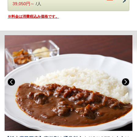
ます。
理をご堪能いただけます。
39,050円～
/人
オープンキッチンでは揚げたての天ぷらや焼きたてのステーキ、
オーダー式のパスタなどがご好評いただいております。
鬼怒川温泉【あさや】
の自慢 旬の味をお気軽にお楽しみいただける
※料金は消費税込み価格です。
新鮮野菜が並ぶサラダコーナーやショーケースの中で輝く前菜、
＊創作料理（藤-Fuji-コース）＊
です。
目にも美しいデザートコーナーは女性のお客様に大好評です。
朝食ブッフェは和洋60種。ごはん・パンどちらもご用意しております。
■お食事
焼き立てのフレンチトースト、お好みの具材を選べるトッピングオムレ
夕食：レストランで創作料理（藤-Fuji-コース） 朝食：ブッフェ（バ
ツが人気。
イキング）
オリジナルの「あさや特製和牛カレー」も。
レストランの営業時間は18：00～21:00（予定）です。
お食事時間は当日チェックインの際にご案内いたします。
【お食事時間について】
ご夕食会場はレストランです。
ご夕食時間は、当日チェックイン時にご案内いたします。
気軽なイス・テーブル席の堅苦しくないリラックスした雰囲気の中、旬
早いお時間帯が満席となり次第、遅いお時間でのご案内となります。
の創作料理をお楽しみいただけます。
予めご了承ください。（最終入場：20時 会場は21時CLOSE）
※Wisteriaでのお食事は1組につき4名様までとなります。
※お食事時間は90分目安でお願いしております。
※仕入状況により、お料理の内容が変更になる場合がございます。
ご朝食時間は、7時から9時の間でご利用いただけます。
※画像はイメージです。お料理内容は季節ごとに異なります。
朝食ブッフェでは和洋60種！ごはん・パン、どちらもご用意しておりま
［お子様連れのご家族も安心ポイント］
す。
(1)館内にはキッズルームも
お好みの具を選べるトッピングオムレツも人気☆
楽しい遊具がいっぱい！ガラス張りなのでご家族も安心。
(2)お子様用備品も充実
■温泉
ブッフェレストランではお子様用食器やイスもご用意しております！
自家源泉「子宝の湯」は、体の芯から温まる効能があり、
ご好評をいただいております。
■温泉
鬼怒川温泉で最も高い場所に位置する13階空中庭園露天風呂｢昇龍の湯｣