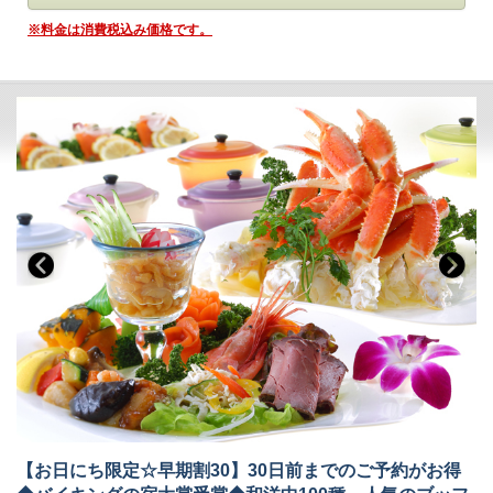
鬼怒川温泉【あさや】
での滞在をご堪能いただける
＊バイキング スタンダードプラン＊
です。
※料金は消費税込み価格です。
■お食事
夕食：ブッフェ（バイキング） 朝食：ブッフェ（バイキング）
◆和洋中100種のブッフェ紹介
夕食ブッフェでは和洋中100種のメニュー（100品）をご用意しており
【お日にち限定☆早期割30】30日前までのご予約がお得
ます。