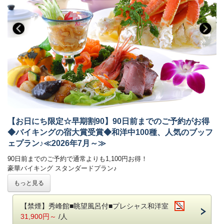
※Wisteriaでのお食事は1組につき4名様までとなります。
※仕入状況により、お料理の内容が変更になる場合がございます。
※画像はイメージです。お料理内容は季節ごとに異なります。
朝食ブッフェでは和洋60種！ごはん・パン、どちらもご用意しておりま
す。
お好みの具を選べるトッピングオムレツも人気☆
■温泉
自家源泉「子宝の湯」は、体の芯から温まる効能があり、
ご好評をいただいております。
鬼怒川温泉で最も高い場所に位置する13階空中庭園露天風呂｢昇龍の湯｣
からは時刻にて刻々と表情を変える景色をごゆっくりとお楽しみくださ
い！
【お日にち限定☆早期割90】90日前までのご予約がお得
・大浴場は秀峰館 八番館それぞれにございます。
◆バイキングの宿大賞受賞◆和洋中100種、人気のブッフ
・振れば願いが叶う打ち出の小槌をテーマにした4種の貸切風呂がござ
ェプラン♪≪2026年7月～≫
います。（有料）
90日前までのご予約で通常よりも1,100円お得！
■客室
豪華バイキング スタンダードプラン♪
詳しくはお部屋詳細をご確認ください。
-------------------------------------------------------
もっと見る
和洋中のお料理を豊富にご用意！
揚げたての天ぷらや焼きたてのステーキが大好評♪
【禁煙】秀峰館■眺望風呂付■プレシャス和洋室
日光名産湯波料理、種類豊富なデザートもおすすめです◎
31,900円～
/人