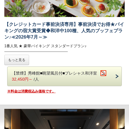
■温泉
自家源泉「子宝の湯」は、体の芯から温まる効能があり、
ご好評をいただいております。
鬼怒川温泉で最も高い場所に位置する13階空中庭園露天風呂｢昇龍の湯｣
からは時刻にて刻々と表情を変える景色をごゆっくりとお楽しみくださ
【クレジットカード事前決済専用】事前決済でお得★バイ
い！
キングの宿大賞受賞◆和洋中100種、人気のブッフェプラ
・大浴場は秀峰館 八番館それぞれにございます。
ン♪≪2026年7月～≫
・振れば願いが叶う打ち出の小槌をテーマにした4種の貸切風呂がござ
います。（有料）
1番人気 ★ 豪華バイキング スタンダードプラン♪
-------------------------------------------------------
■客室
公式HP限定！クレジットカード事前決済で通常よりも550円お得！
もっと見る
詳しくはお部屋詳細をご確認ください。
和洋中のお料理を豊富にご用意！
【禁煙】秀峰館■眺望風呂付■プレシャス和洋室
揚げたての天ぷらや焼きたてのステーキが大好評♪
日光名産湯波料理、種類豊富なデザートもおすすめです◎
32,450円～
/人
鬼怒川温泉【あさや】
での滞在をご堪能いただける
※料金は消費税込み価格です。
＊バイキング スタンダードプラン＊
です。
★お知らせ★
夏期限定、屋外プールの営業を行います。
ご宿泊のお客様は無料でご利用いただけます。
【営業期間】2024年7月27日（土）～8月25日（日）