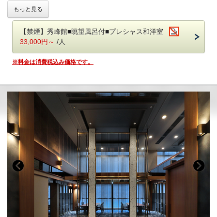
■温泉
和洋中のお料理を豊富にご用意！
もっと見る
傷を癒す温泉と言い伝えられている 名湯 鬼怒川温泉
揚げたての天ぷらや焼きたてのステーキが大好評♪
当館では自家源泉「子宝の湯」を所有しており
日光名産湯波料理、種類豊富なデザートもおすすめです◎
体の芯から温まる効能もあり、ご好評をいただいております。
【禁煙】秀峰館■眺望風呂付■プレシャス和洋室
・秀峰館13階に空中庭園露天風呂がございます。
鬼怒川温泉【あさや】
での滞在をご堪能いただける
33,000円～
/人
・大浴場は秀峰館 八番館それぞれにございます。
＊バイキング スタンダードプラン＊
です。
・大浴場では美容ブランド「ReFa（リファ）」のシャワーヘッドとド
※料金は消費税込み価格です。
ライヤーをご利用いただけます。
■お食事
・大浴場にはシャンプーバーをご用意しております。
夕食：ブッフェ（バイキング） 朝食：ブッフェ（バイキング）
・振れば願いが叶う打ち出の小槌をテーマにした4種の貸切風呂がござ
夕食ブッフェでは和洋中100種のメニュー（100品）をご用意しており
います。
ます。
オープンキッチンでは揚げたての天ぷらや焼きたてのステーキ、
■客室
オーダー式のパスタなどがご好評いただいております。
詳しくはお部屋詳細をご確認ください。
新鮮野菜が並ぶサラダコーナーやショーケースの中で輝く前菜、
目にも美しいデザートコーナーは女性のお客様に大好評です。
朝食ブッフェは和洋60種。ごはん・パンどちらもご用意しております。
焼き立てのフレンチトースト、お好みの具材を選べるトッピングオムレ
ツが人気。
オリジナルの「あさや特製和牛カレー」も。
【お食事時間について】
ご夕食時間は、当日チェックイン時にご案内いたします。
早いお時間帯が満席となり次第、遅いお時間でのご案内となります。
予めご了承ください。（最終入場：20時 会場は21時CLOSE）