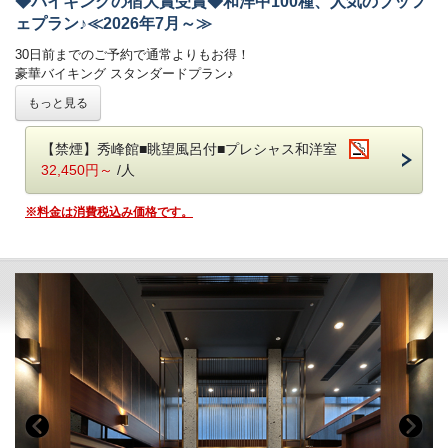
◆バイキングの宿大賞受賞◆和洋中100種、人気のブッフ
オープンキッチンでは揚げたての天ぷらや焼きたてのステーキ、
ェプラン♪≪2026年7月～≫
オーダー式のパスタなどがご好評いただいております。
新鮮野菜が並ぶサラダコーナーやショーケースの中で輝く前菜、
30日前までのご予約で通常よりもお得！
目にも美しいデザートコーナーは女性のお客様に大好評です。
豪華バイキング スタンダードプラン♪
朝食ブッフェは和洋60種。ごはん・パンどちらもご用意しております。
-------------------------------------------------------
もっと見る
焼き立てのフレンチトースト、お好みの具材を選べるトッピングオムレ
和洋中のお料理を豊富にご用意！
ツが人気。
揚げたての天ぷらや焼きたてのステーキが大好評♪
オリジナルの「あさや特製和牛カレー」も。
【禁煙】秀峰館■眺望風呂付■プレシャス和洋室
日光名産湯波料理、種類豊富なデザートもおすすめです◎
32,450円～
/人
【お食事時間について】
鬼怒川温泉【あさや】
での滞在をご堪能いただける
ご夕食時間は、当日チェックイン時にご案内いたします。
＊バイキング スタンダードプラン＊
です。
※料金は消費税込み価格です。
早いお時間帯が満席となり次第、遅いお時間でのご案内となります。
予めご了承ください。（最終入場：20時 会場は21時CLOSE）
■お食事
※お食事時間は90分目安でお願いしております。
夕食：ブッフェ（バイキング） 朝食：ブッフェ（バイキング）
ご朝食時間は、7時から9時の間でご利用いただけます。
◆和洋中100種のブッフェ紹介
［お子様連れのご家族も安心ポイント］
(1)館内にはキッズルームも
楽しい遊具がいっぱい！ガラス張りなのでご家族も安心。
(2)お子様用備品も充実
ブッフェレストランではお子様用食器やイスもご用意しております！
■温泉