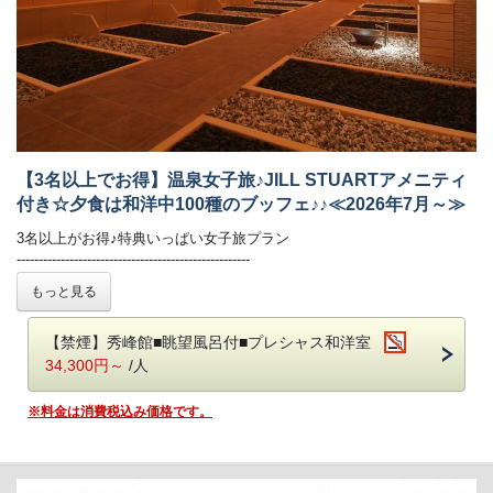
【3名以上でお得】温泉女子旅♪JILL STUARTアメニティ
付き☆夕食は和洋中100種のブッフェ♪♪≪2026年7月～≫
3名以上がお得♪特典いっぱい女子旅プラン
-----------------------------------------------------
女性に嬉しい特典を厳正！色浴衣で旅の思い出も鮮やかに♪
もっと見る
さらに3名様以上のご利用で、岩盤浴1回無料のサービス付き♪
気の許せる仲良し女子だけの、特別な時間をお愉しみください！
【禁煙】秀峰館■眺望風呂付■プレシャス和洋室
◆特典◆
34,300円～
/人
1．色浴衣利用無料（大人の方お一人様につき1点）
2．JILL STUARTバスタイム3点セット（女性のみ、お一人様につき1セ
※料金は消費税込み価格です。
ット）
さらに…＜1室3名様以上でのご利用時限定特典＞
3．岩盤浴1回無料（大人の方のみ、お一人様1回）
※大人の方3名様以上でご利用の際の特典です。