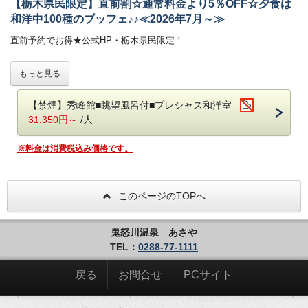
【栃木県民限定】直前割☆通常料金より5％OFF☆夕食は
自家源泉「子宝の湯」は、体の芯から温まる効能があり、
からは時刻にて刻々と表情を変える景色をごゆっくりとお楽しみくださ
和洋中100種のブッフェ♪♪≪2026年7月～≫
ご好評をいただいております。
い！
鬼怒川温泉で最も高い場所に位置する空中庭園露天風呂からは時刻にて
・大浴場は秀峰館 八番館それぞれにございます。
直前予約でお得★公式HP・栃木県民限定！
刻々と表情を変える景色をごゆっくりとお楽しみください。
・振れば願いが叶う打ち出の小槌をテーマにした4種の貸切風呂がござ
-------------------------------------------------------
・大浴場は秀峰館 八番館それぞれにございます。
います。（有料）
公式サイトからのご予約・栃木県民限定の特別価格プラン！
もっと見る
・振れば願いが叶う打ち出の小槌をテーマにした4種の貸切風呂がござ
直前予約はこちらのプランがおすすめです。
います。（有料）
■客室
※チェックイン時、代表者の方の身分証明書をご提示いただきます。
詳しくはお部屋詳細をご確認ください。
【禁煙】秀峰館■眺望風呂付■プレシャス和洋室
ご提示いただけない場合は通常価格でのご案内となりますので
■客室
必ず身分証明書をご持参の上でお越しください。
31,350円～
/人
詳しくはお部屋詳細をご確認ください。
■お食事
※料金は消費税込み価格です。
夕食：ブッフェ（バイキング） 朝食：ブッフェ（バイキング）
夕食ブッフェでは和洋中100種のメニュー（100品）をご用意しており
ます。
このページのTOPへ
オープンキッチンでは揚げたての天ぷらや焼きたてのステーキ、
オーダー式のパスタなどがご好評いただいております。
新鮮野菜が並ぶサラダコーナーやショーケースの中で輝く前菜、
鬼怒川温泉 あさや
目にも美しいデザートコーナーは女性のお客様に大好評です。
TEL：
0288-77-1111
朝食ブッフェは和洋60種。ごはん・パンどちらもご用意しております。
焼き立てのフレンチトースト、お好みの具材を選べるトッピングオムレ
戻る
お問合せ
PCサイト
ツが人気。
オリジナルの「あさや特製和牛カレー」も。