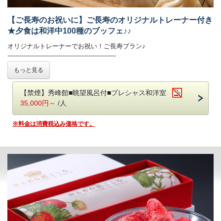
オーダー式のパスタなどがご好評いただいております。
新鮮野菜が並ぶサラダコーナーやショーケースの中で輝く前菜、
【ご長寿のお祝いに】ご長寿のオリジナルトレーナー付き
目にも美しいデザートコーナーは女性のお客様に大好評です。
★夕食は和洋中100種のブッフェ♪♪
朝食ブッフェは和洋60種。ごはん・パンどちらもご用意しております。
焼き立てのフレンチトースト、お好みの具材を選べるトッピングオムレ
オリジナルトレーナーでお祝い！ご長寿プラン♪
ツが人気。
-------------------------------------------------------
オリジナルの「あさや特製和牛カレー」も。
人生の節目をご家族でお祝いするならこちらのプランがおすすめ！
もっと見る
お祝いにピッタリの特典をお付けいたしました☆
【お食事時間について】
トレーナーにはご希望のお名前を入れることができます♪
ご夕食時間は、当日チェックイン時にご案内いたします。
【禁煙】秀峰館■眺望風呂付■プレシャス和洋室
サイズもお選びいただけますので、備考欄に必ずご記載ください！
早いお時間帯が満席となり次第、遅いお時間でのご案内となります。
35,000円～
/人
予めご了承ください。（最終入場：20時 会場は21時CLOSE）
※当プランは14日前～キャンセル料を頂戴いたします。
※お食事時間は90分目安でお願いしております。
※料金は消費税込み価格です。
ご朝食時間は、7時から9時の間でご利用いただけます。
◆特典◆
1．オリジナルトレーナー（還暦・古希・喜寿・傘寿・米寿・卒寿）
■温泉
（ご本人様分、お一組に1枚）
傷を癒す温泉と言い伝えられている 名湯 鬼怒川温泉
※トレーナーにはお名前（アルファベットのみ）を入れることができま
当館では自家源泉「子宝の湯」を所有しており
す
体の芯から温まる効能もあり、ご好評をいただいております。
※予約時にご希望のお名前・サイズを確認させていただきます。
・秀峰館13階に空中庭園露天風呂がございます。
2．メッセージカード作成サービス（お一組に1枚）
・大浴場は秀峰館 八番館それぞれにございます。
3. 栃木のお酒「愛米魅 I MY ME（アイマイミー）」金の純米酒
・大浴場では美容ブランド「ReFa（リファ）」のシャワーヘッドとド
（200ml）（大人の方のみ、お一人様1本）
ライヤーをご利用いただけます。
※チェックイン前にお部屋の冷蔵庫にご用意いたします。