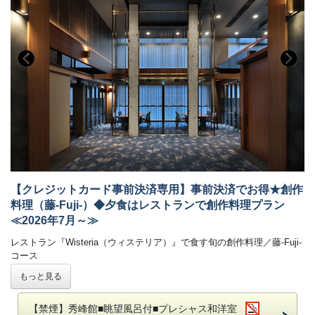
【営業時間】9：00～17：00
※7月27日（土）のみ11：00～
■お食事
夕食：ブッフェ（バイキング） 朝食：ブッフェ（バイキング）
◆和洋中100種のブッフェ紹介
【クレジットカード事前決済専用】事前決済でお得★創作
料理（藤-Fuji-）◆夕食はレストランで創作料理プラン
≪2026年7月～≫
レストラン『Wisteria（ウィステリア）』で食す旬の創作料理／藤-Fuji-
コース
-------------------------------------------------------
もっと見る
公式HP限定！クレジットカード事前決済で通常より550円お得！
夕食ブッフェでは和洋中100種のメニュー（100品）をご用意しており
【禁煙】秀峰館■眺望風呂付■プレシャス和洋室
半個室のレストラン『Wisteria（ウィステリア）』でこだわりの創作料