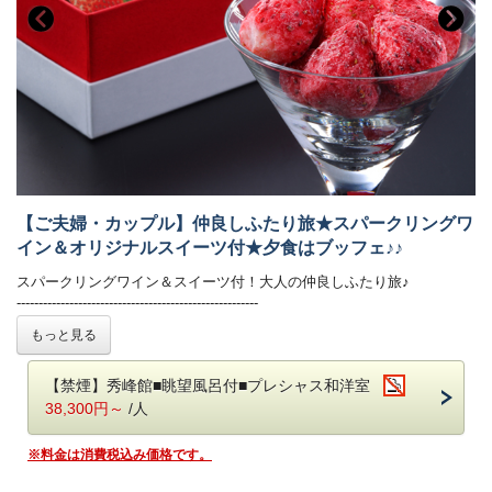
・大浴場にはシャンプーバーをご用意しております。
※お食事会場へのお持ち込みはご遠慮ください。
・振れば願いが叶う打ち出の小槌をテーマにした4種の貸切風呂がござ
4. 【公式HP限定特典】あさや小槌金つばプレゼント（お一組に1箱）
います。
■客室
詳しくはお部屋詳細をご確認ください。
■お食事
夕食：ブッフェ（バイキング） 朝食：ブッフェ（バイキング）
夕食ブッフェでは和洋中100種のメニュー（100品）をご用意しており
ます。
オープンキッチンでは揚げたての天ぷらや焼きたてのステーキ、
オーダー式のパスタなどがご好評いただいております。
【ご夫婦・カップル】仲良しふたり旅★スパークリングワ
新鮮野菜が並ぶサラダコーナーやショーケースの中で輝く前菜、
イン＆オリジナルスイーツ付★夕食はブッフェ♪♪
目にも美しいデザートコーナーは女性のお客様に大好評です。
朝食ブッフェは和洋60種。ごはん・パンどちらもご用意しております。
スパークリングワイン＆スイーツ付！大人の仲良しふたり旅♪
焼き立てのフレンチトースト、お好みの具材を選べるトッピングオムレ
-------------------------------------------------------
ツが人気。
特典には仲良しのおふたりにぴったりなあさやオリジナルスイーツ「お
もっと見る
オリジナルの「あさや特製和牛カレー」も。
とめの恋ごころ」と夕食時スパークリングワインをご用意！
贅沢ふたり旅をお楽しみください♪
【お食事時間について】
【禁煙】秀峰館■眺望風呂付■プレシャス和洋室
ご夕食時間は、当日チェックイン時にご案内いたします。
◆特典◆
38,300円～
/人
早いお時間帯が満席となり次第、遅いお時間でのご案内となります。
1．夕食時スパークリングワインサービス（お一人様1杯）
予めご了承ください。（最終入場：20時 会場は21時CLOSE）
2．あさやオリジナルスイーツ「おとめの恋ごころ」（お一部屋に1箱）
※料金は消費税込み価格です。
※お食事時間は90分目安でお願いしております。
3．色浴衣利用無料（女性のみ、お一人様1点）
ご朝食時間は、7時から9時の間でご利用いただけます。