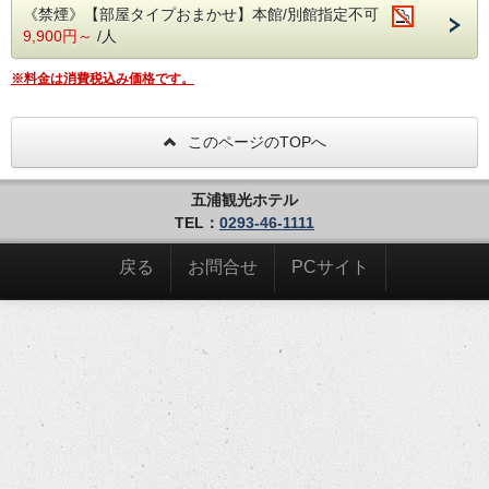
《禁煙》【部屋タイプおまかせ】本館/別館指定不可
●--源泉かけ流し、露天風呂--●
9,900円～
/人
【自慢の露天風呂『大観の湯』『五浦の湯』】
☆別館大観荘『大観の湯』
源泉71度、源泉かけ流しです！
※料金は消費税込み価格です。
広々とした露天風呂から眺める景色は、果てしなく続く雄
大な太平洋。
海との一体感や露天ならではの開放感をお楽しみいただけ
ます。
このページのTOPへ
成分・・・ナトリウムカルシウム塩化物泉
適応症・・・神経痛、慢性消化器病、筋肉痛、冷え性、五
十肩など
五浦観光ホテル
●--お宿周辺情報--●
TEL：
0293-46-1111
≪茨城県天心記念五浦美術館≫（お車で約3分程度）
9：30～17：00、月曜日休館（月曜日が祝日の場合はそ
の翌日）
戻る
お問合せ
PCサイト
料金は企画展／展覧会ごとに設定、所蔵品展は190円。
●--Q＆A、注意事項--●
・IN/15:00～22:00 OUT/～10:00
・入湯税150円別途かかります。
・同グループ同プランでお申し込み下さい。
別プランでご予約の際には、お食事のお席が別々になり
ます。
・お子様のご利用可能です。
・コンビニエンスストアまではお車で約5分です。