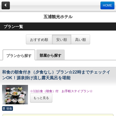
HOME
五浦観光ホテル
プラン一覧
おすすめ順
安い順
高い順
部屋から探す
プランから探す
和食の朝食付き（夕食なし）プラン☆22時までチェックイ
ンOK！源泉掛け流し露天風呂を堪能
☆1泊1食（朝食）付 お手軽ステイプラン☆
もっと見る
●--ご朝食--●
和食をご用意させて頂きます。
●--お食事場所--●
朝食
ご利用時間 / 7:00～9:00
大広間にてご用意させて頂きます。