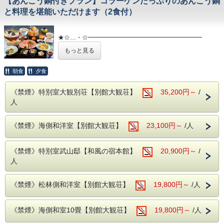
【あんこう鍋付きプラン】コラーゲンたっぷりのあんこう鍋
と料理を堪能いただけます（2食付）
★☆…・☆━━━━━━━━━━━━━━━━━━━
好評につき今年もやります！「あんこう鍋付プラン」
もっと見る
10月～3月限定の旬のあんこうをお召し上がりいただける
特別プラン！
～五浦名物を特別価格でご堪能ください～
朝食
夕食
━━━━━━━━━━━━━━━━━━━★☆…・☆
《禁煙》特別室大観別荘【別館大観荘】
35,200円～
/
★あんこうの季節が、今年もやってきました★
人
あんこう鍋は、「東のアンコウ 西のフグ」と並び称される
茨城県を
代表する冬の味覚です。冬場は水温が低くなることで身が引
《禁煙》海側和洋室【別館大観荘】
23,100円～
/人
き締まります。
味は淡白でコラーゲンたっぷり！脂肪が少なく低カロリーな
ため、女性にも人気です。
この機会にぜひ当館のあんこう鍋をご堪能下さい♪
《禁煙》特別室武山邸【和風の宿本館】
20,900円～
/
人
◎ホームページ特典コーヒーサービス◎
太平洋を眺める落ち着いた雰囲気のロビーでコーヒーをお楽
しみください。
《禁煙》松林側和洋室【別館大観荘】
19,800円～
/人
●--源泉かけ流し、露天風呂--●
《禁煙》海側和室10畳【別館大観荘】
19,800円～
/人
【自慢の露天風呂『大観の湯』『五浦の湯』】
別館大観荘『大観の湯』源泉71度、源泉かけ流しです！