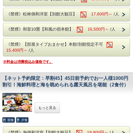
自慢の露天風呂『大観の湯』『五浦の湯』、別館大観荘『大
観の湯』
源泉71度、源泉かけ流しです！
《禁煙》松林側和洋室【別館大観荘】
17,600円～
/人
広々とした露天風呂から眺める景色は、果てしなく続く雄大
な太平洋。
海との一体感や露天ならではの開放感をお楽しみいただけま
《禁煙》和室10畳【和風の宿本館】
16,500円～
/人
す。
※和風の宿「本館」にお泊りのお客様も別館大観荘「大観の
湯」をご利用頂けます。
《禁煙》【部屋タイプおまかせ】本館/別館指定不可
※露天風呂のご利用時間は5：30〜24：00となっておりま
15,400円～
/人
す。
成分・・・ナトリウムカルシウム塩化物泉
適応症・・・神経痛、慢性消化器病、筋肉痛、冷え性、五十
※料金は消費税込み価格です。
肩など
●--Q＆A、注意事項--●
【ネット予約限定：早割45】45日前予約でお一人様1000円
・チェックイン15:00〜18:00 チェックアウト10:00
割引！海鮮料理と海を眺められる露天風呂を堪能（2食付）
・夕食時間 18:00〜20:00
・入湯税150円別途かかります。
・同グループ同プランでお申し込み下さい。
別プランでご予約の際には、お食事のお席が別々になりま
☆ネット予約限定！早期予約でお得に宿泊☆
す。 ・お子様のご利用可能です。
もっと見る
・コンビニエンスストアまではお車で約5分程です。
四季折々の五浦の味覚
新鮮な海の幸をご堪能下さいませ！
朝食
夕食
★表示金額はすでに割引後の料金となっております
《禁煙》海側和洋室【別館大観荘】
19,800円～
/人