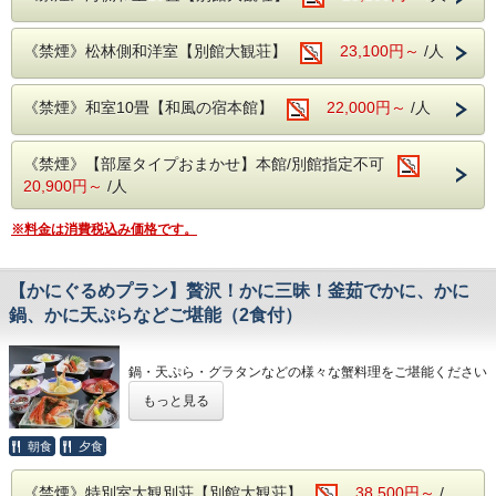
す。
成分・・・ナトリウムカルシウム塩化物泉
適応症・・・神経痛、慢性消化器病、筋肉痛、冷え性、五十
《禁煙》松林側和洋室【別館大観荘】
23,100円～
/人
肩など
●--Q＆A、注意事項--●
《禁煙》和室10畳【和風の宿本館】
22,000円～
/人
・チェックイン15:00〜18:00 チェックアウト10:00
・夕食時間 18:00〜20:00
・入湯税150円別途かかります。
《禁煙》【部屋タイプおまかせ】本館/別館指定不可
・同グループ同プランでお申し込み下さい。
別プランでご予約の際には、お食事のお席が別々になりま
20,900円～
/人
す。 ・お子様のご利用可能です。
・コンビニエンスストアまではお車で約5分程です。
※料金は消費税込み価格です。
【かにぐるめプラン】贅沢！かに三昧！釜茹でかに、かに
鍋、かに天ぷらなどご堪能（2食付）
鍋・天ぷら・グラタンなどの様々な蟹料理をご堪能ください
もっと見る
◎ホームページ特典コーヒーサービス◎
太平洋を眺める落ち着いた雰囲気のロビーでコーヒーをお楽
しみください。
朝食
夕食
《禁煙》特別室大観別荘【別館大観荘】
38,500円～
/
●--源泉かけ流し、露天風呂--●