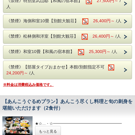
《禁煙》特別室武山邸【和風の宿本館】
27,500円～
/
源泉71度、源泉かけ流しです！
人
広々とした露天風呂から眺める景色は、果てしなく続く雄大
な太平洋。
海との一体感や露天ならではの開放感をお楽しみいただけま
《禁煙》海側和室10畳【別館大観荘】
26,400円～
/人
す。
※和風の宿「本館」にお泊りのお客様も別館大観荘「大観の
湯」をご利用頂けます。
《禁煙》松林側和洋室【別館大観荘】
26,400円～
/人
※露天風呂のご利用時間は5：30〜24：00となっておりま
す。
成分・・・ナトリウムカルシウム塩化物泉
《禁煙》和室10畳【和風の宿本館】
25,300円～
/人
適応症・・・神経痛、慢性消化器病、筋肉痛、冷え性、五十
肩など
《禁煙》【部屋タイプおまかせ】本館/別館指定不可
●--Q＆A、注意事項--●
・チェックイン15:00〜18:00 チェックアウト10:00
24,200円～
/人
・夕食時間 18:00〜20:00
・入湯税150円別途かかります。
※料金は消費税込み価格です。
・同グループ同プランでお申し込み下さい。
別プランでご予約の際には、お食事のお席が別々になりま
す。 ・お子様のご利用可能です。
【あんこうぐるめプラン】あんこう尽くし料理と旬の刺身を
・コンビニエンスストアまではお車で約5分程です。
堪能いただけます（2食付）
★☆…・☆━━━━━━━━━━━━━━━━━━━
好評につき今年もやります！「あんこうグルメプラン！」
もっと見る
10～3月限定であんこうづくしのお料理をご堪能いただけま