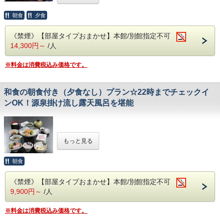
・コンビニエンスストアまではお車で約5分程です。
本館・別館、お部屋の眺望はおまかせのプランです。
【館・眺望はお選び頂けません】
朝食
夕食
季節の海の幸をご堪能下さいませ。
《禁煙》【部屋タイプおまかせ】本館/別館指定不可
14,300円～
/人
◎ホームページ特典コーヒーサービス◎
太平洋を眺める落ち着いた雰囲気のロビーでコーヒーをお楽
しみください。
※料金は消費税込み価格です。
和食の朝食付き（夕食なし）プラン☆22時までチェックイ
ンOK！源泉掛け流し露天風呂を堪能
☆1泊1食（朝食）付 お手軽ステイプラン☆
もっと見る
●--ご朝食--●
和食をご用意させて頂きます。
●--お食事場所--●
朝食
ご利用時間 / 7:00～9:00
大広間にてご用意させて頂きます。
《禁煙》【部屋タイプおまかせ】本館/別館指定不可
●--源泉かけ流し、露天風呂--●
9,900円～
/人
【自慢の露天風呂『大観の湯』『五浦の湯』】
☆別館大観荘『大観の湯』
源泉71度、源泉かけ流しです！
※料金は消費税込み価格です。
広々とした露天風呂から眺める景色は、果てしなく続く雄