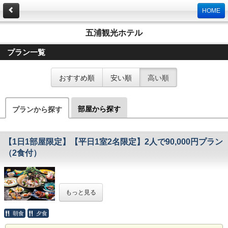
HOME
五浦観光ホテル
プラン一覧
おすすめ順
安い順
高い順
部屋から探す
プランから探す
【1日1部屋限定】【平日1室2名限定】2人で90,000円プラン
（2食付）
☆創業90周年記念特別プラン☆
もっと見る
当館創業90周年記念の第二弾プランとして、特別なプラン
をご用意いたしました。
ご予約の条件は、【1日1部屋限定】【平日1室2名限定】【1
朝食
夕食
泊まで】となります。