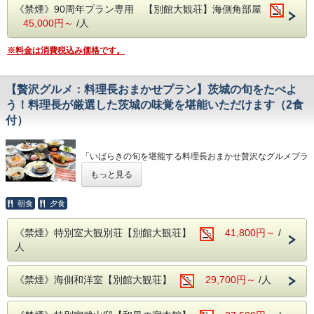
《禁煙》90周年プラン専用 【別館大観荘】海側角部屋
こちらのプランは和室か和洋室どちらかをお選びいただけま
45,000円～
/人
す。
チェックボックスにて和室・和洋室どちらがいいかお選びく
ださい。
※料金は消費税込み価格です。
お選びいただいていない場合は、和洋室でのご用意となりま
すので、予めご了承くださいませ。
【贅沢グルメ：料理長おまかせプラン】茨城の旬をたべよ
ご夕食は茨城県の食材をふんだんに使用したこのプラン特別
のお料理をお楽しみいただき、特別な時間を満喫していただ
う！料理長が厳選した茨城の味覚を堪能いただけます（2食
けます。
付）
こちらのプランは、他割引との併用不可となりますので、ご
注意くださいませ。
「いばらきの旬を堪能する料理長おまかせ贅沢なグルメプラ
ン」
もっと見る
茨城県は海鮮、野菜、果物、豚肉、牛肉などの農産物や畜産
物の宝庫です。
「茨城の旬をたべよう」料理長が厳選した茨城の旬の食材を
朝食
夕食
使った料理をご堪能ください。
《禁煙》特別室大観別荘【別館大観荘】
41,800円～
/
◎ホームページ特典コーヒーサービス◎
人
太平洋を眺める落ち着いた雰囲気のロビーでコーヒーをお楽
しみください。
《禁煙》海側和洋室【別館大観荘】
29,700円～
/人
●--源泉かけ流し、露天風呂--●
自慢の露天風呂『大観の湯』『五浦の湯』、別館大観荘『大
観の湯』