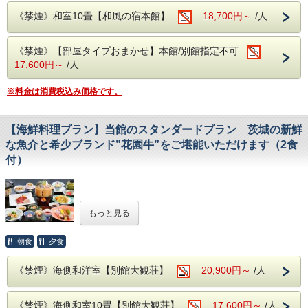
広々とした露天風呂から眺める景色は、果てしなく続く雄
《禁煙》和室10畳【和風の宿本館】
18,700円～
/人
大な太平洋。
海との一体感や露天ならではの開放感をお楽しみいただけ
ます。
《禁煙》【部屋タイプおまかせ】本館/別館指定不可
※和風の宿「本館」にお泊りのお客様も別館大観荘「大観
の湯」をご利用頂けます。
17,600円～
/人
※露天風呂のご利用時間は5：30～24：00となっており
ます。
※料金は消費税込み価格です。
成分・・・ナトリウムカルシウム塩化物泉
適応症・・・神経痛、慢性消化器病、筋肉痛、冷え性、五
十肩など
【海鮮料理プラン】当館のスタンダードプラン 茨城の新鮮
●--お宿周辺情報--●
な魚介と希少ブランド”花園牛”をご堪能いただけます（2食
≪茨城県天心記念五浦美術館≫（お車で約3分程度）
付）
9：30～17：00、月曜日休館（月曜日が祝日の場合はそ
の翌日）
料金は企画展／展覧会ごとに設定、所蔵品展は180円。
☆おすすめ！人気プラン☆
もっと見る
四季折々の五浦の味覚
新鮮な海の幸をご堪能下さいませ！
朝食
夕食
◎ホームページ特典コーヒーサービス◎
太平洋を眺める落ち着いた雰囲気のロビーでコーヒーをお楽
《禁煙》海側和洋室【別館大観荘】
20,900円～
/人
しみください。
《禁煙》海側和室10畳【別館大観荘】
17,600円～
/人
●--源泉かけ流し、露天風呂--●