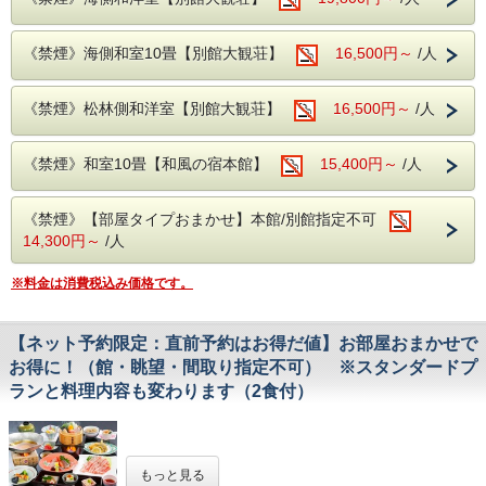
◎ホームページ特典コーヒーサービス◎
太平洋を眺める落ち着いた雰囲気のロビーでコーヒーをお楽
しみください。
《禁煙》海側和室10畳【別館大観荘】
16,500円～
/人
●--源泉かけ流し、露天風呂--●
自慢の露天風呂『大観の湯』『五浦の湯』、別館大観荘『大
《禁煙》松林側和洋室【別館大観荘】
16,500円～
/人
観の湯』
源泉71度、源泉かけ流しです！
広々とした露天風呂から眺める景色は、果てしなく続く雄大
《禁煙》和室10畳【和風の宿本館】
15,400円～
/人
な太平洋。
海との一体感や露天ならではの開放感をお楽しみいただけま
す。
《禁煙》【部屋タイプおまかせ】本館/別館指定不可
※和風の宿「本館」にお泊りのお客様も別館大観荘「大観の
14,300円～
/人
湯」をご利用頂けます。
※露天風呂のご利用時間は5：30〜24：00となっておりま
す。
※料金は消費税込み価格です。
成分・・・ナトリウムカルシウム塩化物泉
適応症・・・神経痛、慢性消化器病、筋肉痛、冷え性、五十
肩など
【ネット予約限定：直前予約はお得だ値】お部屋おまかせで
お得に！（館・眺望・間取り指定不可） ※スタンダードプ
●--Q＆A、注意事項--●
・チェックイン15:00〜18:00 チェックアウト10:00
ランと料理内容も変わります（2食付）
・夕食時間 18:00〜20:00
・入湯税150円別途かかります。
・同グループ同プランでお申し込み下さい。
☆ネット予約限定！２週間前を切ったらお得に宿泊☆
別プランでご予約の際には、お食事のお席が別々になりま
す。 ・お子様のご利用可能です。
もっと見る
お日にちが間近となりご料金がお得になりました。