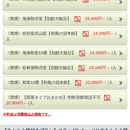
人
自慢の露天風呂『大観の湯』『五浦の湯』、別館大観荘『大
観の湯』
源泉71度、源泉かけ流しです！
《禁煙》海側和洋室【別館大観荘】
26,400円～
/人
広々とした露天風呂から眺める景色は、果てしなく続く雄大
な太平洋。
海との一体感や露天ならではの開放感をお楽しみいただけま
す。
《禁煙》特別室武山邸【和風の宿本館】
24,200円～
/
※和風の宿「本館」にお泊りのお客様も別館大観荘「大観の
人
湯」をご利用頂けます。
※露天風呂のご利用時間は5：30〜24：00となっておりま
す。
《禁煙》海側和室10畳【別館大観荘】
24,200円～
/人
成分・・・ナトリウムカルシウム塩化物泉
適応症・・・神経痛、慢性消化器病、筋肉痛、冷え性、五十
肩など
《禁煙》松林側和洋室【別館大観荘】
23,100円～
/人
●--Q＆A、注意事項--●
・チェックイン15:00〜18:00 チェックアウト10:00
《禁煙》和室10畳【和風の宿本館】
22,000円～
/人
・夕食時間 18:00〜20:00
・入湯税150円別途かかります。
・同グループ同プランでお申し込み下さい。
《禁煙》【部屋タイプおまかせ】本館/別館指定不可
別プランでご予約の際には、お食事のお席が別々になりま
す。 ・お子様のご利用可能です。
20,900円～
/人
・コンビニエンスストアまではお車で約5分程です。
※料金は消費税込み価格です。