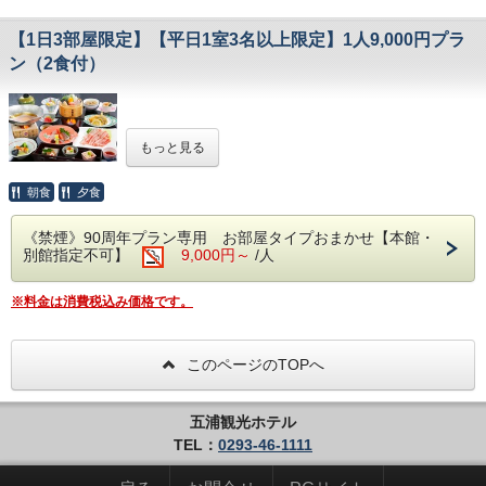
大な太平洋。
海との一体感や露天ならではの開放感をお楽しみいただけ
【1日3部屋限定】【平日1室3名以上限定】1人9,000円プラ
ます。
成分・・・ナトリウムカルシウム塩化物泉
ン（2食付）
適応症・・・神経痛、慢性消化器病、筋肉痛、冷え性、五
十肩など
●--お宿周辺情報--●
☆創業90周年記念特別プラン☆
≪茨城県天心記念五浦美術館≫（お車で約3分程度）
9：30～17：00、月曜日休館（月曜日が祝日の場合はそ
もっと見る
当館創業90周年記念の第一弾プランとして、特別割引料金
の翌日）
にてお泊まりいただけるプランをご用意いたしました。
料金は企画展／展覧会ごとに設定、所蔵品展は190円。
ご予約の条件は、【1日3部屋限定】【平日1室3名以上限
朝食
夕食
●--Q＆A、注意事項--●
定】【2泊まで】となります。
・IN/15:00～22:00 OUT/～10:00
太平洋の眺望と源泉かけ流し露天風呂をお楽しみいただき、
・入湯税150円別途かかります。
《禁煙》90周年プラン専用 お部屋タイプおまかせ【本館・
ご夕食は旬の幸に舌鼓を打ち、ゆっくりと日頃のストレスや
・同グループ同プランでお申し込み下さい。
別館指定不可】
9,000円～
/人
疲れを癒し、地元での旅行気分を満喫していただけます。
別プランでご予約の際には、お食事のお席が別々になり
ます。
こちらのプランは、お部屋タイプの指定及び他割引との併用
・お子様のご利用可能です。
※料金は消費税込み価格です。
不可となりますので、ご了承くださいませ。
・コンビニエンスストアまではお車で約5分です。
●--源泉かけ流し、露天風呂--●
自慢の露天風呂『大観の湯』『五浦の湯』、別館大観荘『大
観の湯』
このページのTOPへ
源泉71度、源泉かけ流しです！
広々とした露天風呂から眺める景色は、果てしなく続く雄大
な太平洋。
五浦観光ホテル
海との一体感や露天ならではの開放感をお楽しみいただけま
TEL：
0293-46-1111
す。
※和風の宿「本館」にお泊りのお客様も別館大観荘「大観の
湯」をご利用頂けます。