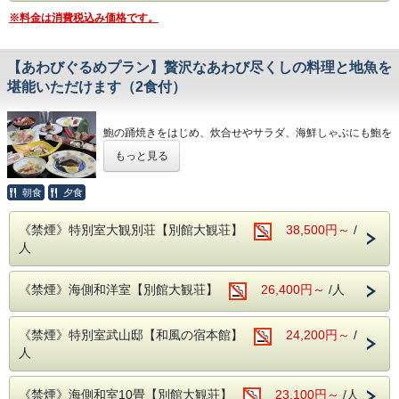
料金は企画展／展覧会ごとに設定、所蔵品展は180円。
※料金は消費税込み価格です。
【あわびぐるめプラン】贅沢なあわび尽くしの料理と地魚を
堪能いただけます（2食付）
鮑の踊焼きをはじめ、炊合せやサラダ、海鮮しゃぶにも鮑を
取り入れた贅沢なプランです。
もっと見る
◎ホームページ特典コーヒーサービス◎
太平洋を眺める落ち着いた雰囲気のロビーでコーヒーをお楽
朝食
夕食
しみください。
《禁煙》特別室大観別荘【別館大観荘】
38,500円～
/
人
●--源泉かけ流し、露天風呂--●
自慢の露天風呂『大観の湯』『五浦の湯』、別館大観荘『大
観の湯』
《禁煙》海側和洋室【別館大観荘】
26,400円～
/人
源泉71度、源泉かけ流しです！
広々とした露天風呂から眺める景色は、果てしなく続く雄大
な太平洋。
海との一体感や露天ならではの開放感をお楽しみいただけま
《禁煙》特別室武山邸【和風の宿本館】
24,200円～
/
す。
人
※和風の宿「本館」にお泊りのお客様も別館大観荘「大観の
湯」をご利用頂けます。
※露天風呂のご利用時間は5：30〜24：00となっておりま
《禁煙》海側和室10畳【別館大観荘】
23,100円～
/人