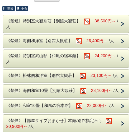
す
冬の一番人気のプランをお楽しみください♪
朝食
夕食
━━━━━━━━━━━━━━━━━━━★☆…・☆
《禁煙》特別室大観別荘【別館大観荘】
38,500円～
/
◎ホームページ特典コーヒーサービス◎
人
太平洋を眺める落ち着いた雰囲気のロビーでコーヒーをお楽
しみください。
《禁煙》海側和洋室【別館大観荘】
26,400円～
/人
●--源泉かけ流し、露天風呂--●
【自慢の露天風呂『大観の湯』『五浦の湯』】
別館大観荘『大観の湯』源泉71度、源泉かけ流しです！
《禁煙》特別室武山邸【和風の宿本館】
24,200円～
/
広々とした露天風呂から眺める景色は、果てしなく続く雄
人
大な太平洋。
海との一体感や露天ならではの開放感をお楽しみいただけ
ます。
《禁煙》松林側和洋室【別館大観荘】
23,100円～
/人
※和風の宿「本館」にお泊りのお客様も別館大観荘「大観
の湯」をご利用頂けます。
※露天風呂のご利用時間は5：30～24：00となっており
《禁煙》海側和室10畳【別館大観荘】
23,100円～
/人
ます。
成分・・・ナトリウムカルシウム塩化物泉
適応症・・・神経痛、慢性消化器病、筋肉痛、冷え性、五
《禁煙》和室10畳【和風の宿本館】
22,000円～
/人
十肩など
●--お宿周辺情報--●
《禁煙》【部屋タイプおまかせ】本館/別館指定不可
≪茨城県天心記念五浦美術館≫（お車で約3分程度）
9：30～17：00、月曜日休館（月曜日が祝日の場合はそ
20,900円～
/人
の翌日）