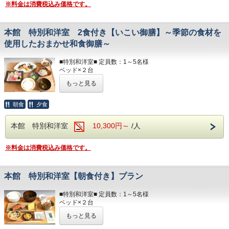
ボディソープ / シャンプー
朝7：00～・7：30～・8：00～
夕食開始時間は、
※料金は消費税込み価格です。
以下のアメニティは、
ご希望のお時間をご記入ください。
夜17：30～・18：00～・18：30～
フロント向かいのアメニティバイキングコーナーにてご用意
ご希望のお時間をご記入ください。
しております。
本館 特別和洋室 2食付き【いこい御膳】～季節の食材を
必要なものをお持ちください。
朝食開始時間は、
使用したおまかせ和食御膳～
朝7：00～・7：30～・8：00～
部屋着(セパレートタイプ)
ご希望のお時間をご記入ください。
歯ブラシ
■特別和洋室■ 定員数：1～5名様
T字カミソリ
ベッド×２台
ヘアーブラシ
和布団(３名様まで)※布団はセルフサービスとなります
お茶
もっと見る
お風呂 / 洋式トイレ（温水洗浄便座付）
洗面所 / 冷蔵庫 / テレビ
■ランドリー■
ヘアドライヤー / 電気ポッド
朝食
夕食
コテージ棟付近に、無料の縦型ランドリーがございます。
冷暖房完備 / お茶のみコップ / グラス
☆☆お食事☆☆
本館 特別和洋室
10,300円～
/人
■アメニティ■
◆食物アレルギーがございましたらお知らせください◆
フェイスタオル / バスタオル
ボディソープ / シャンプー
夕食開始時間は、
※料金は消費税込み価格です。
以下のアメニティは、
夜17：30～・18：00～・18：30～
フロント向かいのアメニティバイキングコーナーにてご用意
ご希望のお時間をご記入ください。
しております。
本館 特別和洋室【朝食付き】プラン
必要なものをお持ちください。
朝食開始時間は、
朝7：00～・7：30～・8：00～
部屋着(セパレートタイプ)
■特別和洋室■ 定員数：1～5名様
ご希望のお時間をご記入ください。
歯ブラシ
ベッド×２台
T字カミソリ
和布団(３名様まで)※布団はセルフサービスとなります
もっと見る
ヘアーブラシ
お風呂 / 洋式トイレ（温水洗浄便座付）
お茶
洗面所 / 冷蔵庫 / テレビ