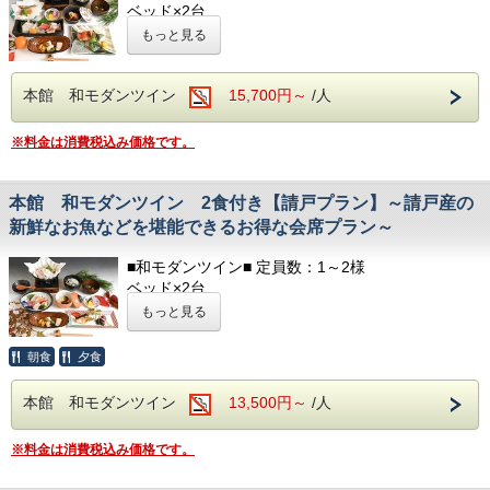
てご用意しております。
ベッド×2台
必要なものをお持ちください。
シャワー室 /
洋式トイレ（温水洗浄便座付
もっと見る
洗面所 /
冷蔵庫 / テレビ
部屋着(セパレートタイプ)
ヘアドライヤー / 電気ポッド
歯ブラシ
冷暖房完備 / お茶のみコップ / グラス
本館 和モダンツイン
15,700円～
/人
T字カミソリ
ヘアーブラシ
■アメニティ■
※料金は消費税込み価格です。
お茶
フェイスタオル / バスタオル
ボディソープ / シャンプー
■ランドリー■
以下のアメニティは、
本館 和モダンツイン 2食付き【請戸プラン】～請戸産の
コテージ棟付近に、無料の縦型ランドリーがござい
フロント向かいのアメニティバイキングコーナーに
新鮮なお魚などを堪能できるお得な会席プラン～
ます。
てご用意しております。
必要なものをお持ちください。
■和モダンツイン■ 定員数：1～2様
ベッド×2台
部屋着(セパレートタイプ)
洋式トイレ（温水洗浄便座付
シャワー室 /
もっと見る
歯ブラシ
洗面所 /
冷蔵庫 / テレビ
T字カミソリ
ヘアドライヤー / 電気ポッド
ヘアーブラシ
朝食
夕食
冷暖房完備 / お茶のみコップ / グラス
お茶
本館 和モダンツイン
13,500円～
/人
■アメニティ■
■ランドリー■
フェイスタオル / バスタオル
コテージ棟付近に、無料の縦型ランドリーがござい
※料金は消費税込み価格です。
ボディソープ / シャンプー
ます。
以下のアメニティは、