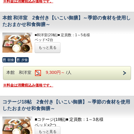
コテージ棟付近に、無料の縦型ランドリーがござい
※料金は消費税込み価格です。
以下のアメニティは、
ます。
フロント向かいのアメニティバイキングコーナーにてご用意
しております。
☆☆お食事☆☆
本館 和洋室 2食付き【いこい御膳】～季節の食材を使用し
必要なものをお持ちください。
◆食物アレルギーがございましたらお知らせくださ
たおまかせ和食御膳～
い◆
部屋着(セパレートタイプ)
歯ブラシ
■和洋室(20帖)■ 定員数：1～5名様
T字カミソリ
朝食開始時間は、
ベッド×2台
ヘアーブラシ
朝7：00～・7：30～・8：00～
和布団(人数分)※布団はセルフサービスとなります
お茶
もっと見る
ご希望のお時間をご記入ください。
バリアフリー / お風呂
洋式トイレ（温水洗浄便座付） / 洗面所
☆☆お食事☆☆
冷蔵庫 / テレビ
朝食
夕食
◆食物アレルギーがございましたらお知らせください◆
ヘアドライヤー / 電気ポッド
冷暖房完備 / お茶のみコップ / グラス
夕食開始時間は、
本館 和洋室
9,300円～
/人
夜17：30～・18：00～・18：30～
■アメニティ■
ご希望のお時間をご記入ください。
フェイスタオル / バスタオル
※料金は消費税込み価格です。
ボディソープ / シャンプー
朝食開始時間は、
以下のアメニティは、
朝7：00～・7：30～・8：00～
フロント向かいのアメニティバイキングコーナーにてご用意
ご希望のお時間をご記入ください。
コテージ18帖 2食付き【いこい御膳】～季節の食材を使用
しております。
必要なものをお持ちください。
したおまかせ和食御膳～
部屋着(セパレートタイプ)
■コテージ(18帖)■ 定員数：1～3名様
歯ブラシ
ベッド×2つ
T字カミソリ
ソファベッド×1つ
ヘアーブラシ
もっと見る