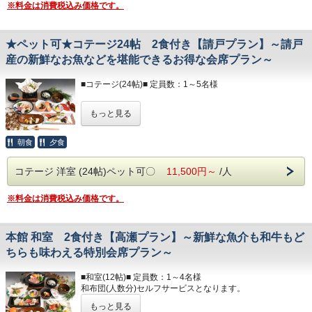
コテージ棟付近に、無料の縦型ランドリーがござい
※料金は消費税込み価格です。
以下のアメニティは、
ます。
フロント向かいのアメニティバイキングコーナーにてご用意
しております。
☆☆お食事☆☆
★ペット可★コテージ24帖 2食付き【請戸プラン】～請戸
必要なものをお持ちください。
◆食物アレルギーがございましたらお知らせくださ
産の新鮮なお魚などを堪能できるお得な会席プラン～
い◆
部屋着(セパレートタイプ)
歯ブラシ
■コテージ(24帖)■ 定員数：1～5名様
T字カミソリ
夕食開始時間は、
ヘアーブラシ
夜17：30～・18：00～・18：30～
ペット同伴可〇
お茶
もっと見る
ご希望のお時間をご記入ください。
※ペットご宿泊料金として、1頭につき3,000円(税込み)を現
地にて別途頂戴
■ランドリー■
いたします。ご宿泊は、わんちゃん・ねこちゃんに限りま
朝食開始時間は、
朝食
夕食
コテージ棟付近に、無料の縦型ランドリーがございます。
す。
朝7：00～・7：30～・8：00～
最大3頭までご宿泊可能です。
☆☆お食事☆☆
ご希望のお時間をご記入ください。
コテージ 洋室 (24帖)ペット可〇
11,500円～
/人
ペット用品の備え付けはございませんので、必ずご用意し
◆食物アレルギーがございましたらお知らせください◆
ていただきますよう
お願いいたします。
※料金は消費税込み価格です。
夕食開始時間は、
夜17：30～・18：00～・18：30～
ご希望のお時間をご記入ください。
ベッド×4つ
本館 和室 2食付き【高瀬プラン】～新鮮な魚介も和牛もど
ソファベッド×1つ
朝食開始時間は、
ちらも味わえる特別会席プラン～
キッチン / 調理器具 / 食器 / 冷蔵庫 / 電子レンジ
朝7：00～・7：30～・8：00～
テレビ / 洗面所 / お風呂 / 洋式トイレ（温水洗浄便座付）
ご希望のお時間をご記入ください。
ヘアドライヤー / 電気ポッド / 冷暖房完備
■和室(12帖)■ 定員数：1～4名様
和布団(人数分)セルフサービスとなります。
■アメニティ■
もっと見る
フェイスタオル / バスタオル
洋式トイレ（温水洗浄便座付） / 洗面所