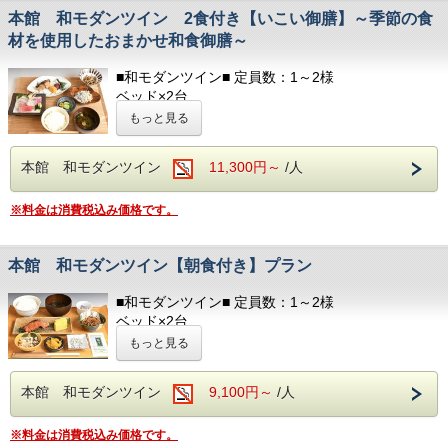
フロント向かいのアメニティバイキングコーナーに
☆☆お食事☆☆
本館 和モダンツイン 2食付き【いこい御膳】～季節の食
てご用意しております。
◆食物アレルギーがございましたらお知らせくださ
材を使用したおまかせ和食御膳～
必要なものをお持ちください。
い◆
部屋着(セパレートタイプ)
■和モダンツイン■ 定員数：1～2様
夕食開始時間は、
歯ブラシ
ベッド×2台
夜17：30～・18：00～・18：30～
T字カミソリ
洋式トイレ（温水洗浄便座付
シャワー室 /
ご希望のお時間をご記入ください。
もっと見る
ヘアーブラシ
洗面所 /
冷蔵庫 / テレビ
お茶
朝食開始時間は、
ヘアドライヤー / 電気ポッド
本館 和モダンツイン
11,300円～
/人
朝7：00～・7：30～・8：00～
冷暖房完備 / お茶のみコップ / グラス
■ランドリー■
ご希望のお時間をご記入ください。
コテージ棟付近に、無料の縦型ランドリーがござい
■アメニティ■
※料金は消費税込み価格です。
ます。
フェイスタオル / バスタオル
ボディソープ / シャンプー
☆☆お食事☆☆
以下のアメニティは、
本館 和モダンツイン【朝食付き】プラン
◆食物アレルギーがございましたらお知らせくださ
フロント向かいのアメニティバイキングコーナーに
い◆
てご用意しております。
■和モダンツイン■ 定員数：1～2様
必要なものをお持ちください。
ベッド×2台
夕食開始時間は、
洋式トイレ（温水洗浄便座付
シャワー室 /
もっと見る
夜17：30～・18：00～・18：30～
部屋着(セパレートタイプ)
洗面所 /
冷蔵庫 / テレビ
ご希望のお時間をご記入ください。
歯ブラシ
ヘアドライヤー / 電気ポッド
本館 和モダンツイン
9,100円～
/人
T字カミソリ
冷暖房完備 / お茶のみコップ / グラス
朝食開始時間は、
ヘアーブラシ
朝7：00～・7：30～・8：00～
お茶
■アメニティ■
※料金は消費税込み価格です。
ご希望のお時間をご記入ください。