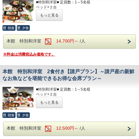
ヘアドライヤー / 電気ポッド / 冷暖房完備
■特別和洋室■ 定員数：1～5名様
ベッド×２台
■アメニティ■
和布団(３名様まで)※布団はセルフサービスとなります
もっと見る
フェイスタオル / バスタオル
お風呂 / 洋式トイレ（温水洗浄便座付）
ボディソープ / シャンプー
洗面所 / 冷蔵庫 / テレビ
ヘアドライヤー / 電気ポッド
朝食
夕食
以下のアメニティは、
冷暖房完備 / お茶のみコップ / グラス
フロント向かいのアメニティバイキングコーナーにてご用意
しております。
本館 特別和洋室
14,700円～
/人
■アメニティ■
必要なものをお持ちください。
フェイスタオル / バスタオル
ボディソープ / シャンプー
※料金は消費税込み価格です。
部屋着(セパレートタイプ)
以下のアメニティは、
歯ブラシ
フロント向かいのアメニティバイキングコーナーにてご用意
T字カミソリ
しております。
ヘアーブラシ
本館 特別和洋室 2食付き【請戸プラン】～請戸産の新鮮
必要なものをお持ちください。
お茶
なお魚などを堪能できるお得な会席プラン～
部屋着(セパレートタイプ)
■ランドリー■
歯ブラシ
■特別和洋室■ 定員数：1～5名様
コテージ棟付近に、無料の縦型ランドリーがございます。
T字カミソリ
ベッド×２台
ヘアーブラシ
和布団(３名様まで)※布団はセルフサービスとなります
☆☆お食事☆☆
お茶
もっと見る
お風呂 / 洋式トイレ（温水洗浄便座付）
◆食物アレルギーがございましたらお知らせください◆
洗面所 / 冷蔵庫 / テレビ
■ランドリー■
ヘアドライヤー / 電気ポッド
夕食開始時間は、
朝食
夕食
コテージ棟付近に、無料の縦型ランドリーがございます。
冷暖房完備 / お茶のみコップ / グラス
夜17：30～・18：00～・18：30～・19：00～
ご希望のお時間をご記入ください。
☆☆お食事☆☆
本館 特別和洋室
12,500円～
/人
■アメニティ■
◆食物アレルギーがございましたらお知らせください◆
フェイスタオル / バスタオル
朝食開始時間は、