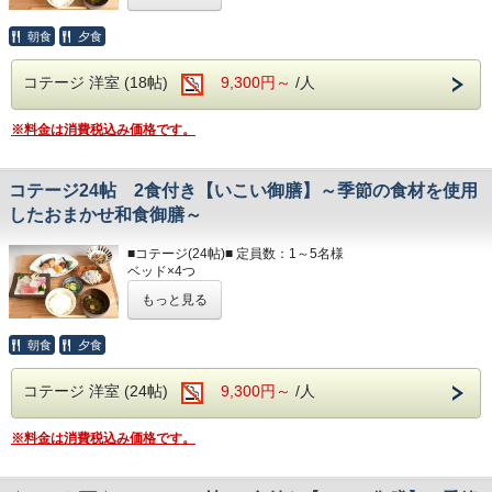
お茶
キッチン / 調理器具 / 食器 / 冷蔵庫 / 電子レンジ
テレビ / 洗面所 / お風呂 / 洋式トイレ（温水洗浄便
朝食
夕食
■ランドリー■
座付）
コテージ棟付近に、無料の縦型ランドリーがございます。
ヘアドライヤー / 電気ポッド / 冷暖房完備
コテージ 洋室 (18帖)
9,300円～
/人
☆☆お食事☆☆
■アメニティ■
◆食物アレルギーがございましたらお知らせください◆
※料金は消費税込み価格です。
フェイスタオル / バスタオル
夕食開始時間は、
ボディソープ / シャンプー
夜17：30～・18：00～・18：30～
ご希望のお時間をご記入ください。
コテージ24帖 2食付き【いこい御膳】～季節の食材を使用
以下のアメニティは、
フロント向かいのアメニティバイキングコーナーに
したおまかせ和食御膳～
朝食開始時間は、
てご用意しております。
朝7：00～・7：30～・8：00～
ご希望のお時間をご記入ください。
必要なものをお持ちください。
■コテージ(24帖)■ 定員数：1～5名様
ベッド×4つ
ソファベッド×1つ
部屋着(セパレートタイプ)
もっと見る
キッチン / 調理器具 / 食器 / 冷蔵庫 / 電子レンジ
歯ブラシ
テレビ / 洗面所 / お風呂 / 洋式トイレ（温水洗浄便座付）
T字カミソリ
ヘアドライヤー / 電気ポッド / 冷暖房完備
朝食
夕食
ヘアーブラシ
お茶
■アメニティ■
コテージ 洋室 (24帖)
9,300円～
/人
フェイスタオル / バスタオル
■ランドリー■
ボディソープ / シャンプー
コテージ棟付近に、無料の縦型ランドリーがござい
※料金は消費税込み価格です。
以下のアメニティは、
ます。
フロント向かいのアメニティバイキングコーナーにてご用意
しております。