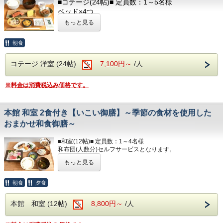
■コテージ(24帖)■ 定員数：1～5名様
てご用意しております。
◆食物アレルギーがございましたらお知らせくださ
ベッド×4つ
必要なものをお持ちください。
い◆
ソファベッド×1つ
もっと見る
部屋着(セパレートタイプ)
朝食開始時間は、
キッチン / 調理器具 / 食器 / 冷蔵庫 / 電子レンジ
歯ブラシ
朝7：00～・7：30～・8：00～
テレビ / 洗面所 / お風呂 / 洋式トイレ（温水洗浄便
朝食
T字カミソリ
ご希望のお時間をご記入ください。
座付）
ヘアーブラシ
ヘアドライヤー / 電気ポッド / 冷暖房完備
コテージ 洋室 (24帖)
7,100円～
/人
お茶
■アメニティ■
■ランドリー■
※料金は消費税込み価格です。
フェイスタオル / バスタオル
コテージ棟付近に、無料の縦型ランドリーがござい
ボディソープ / シャンプー
ます。
本館 和室 2食付き【いこい御膳】～季節の食材を使用した
以下のアメニティは、
☆☆お食事☆☆
フロント向かいのアメニティバイキングコーナーに
おまかせ和食御膳～
◆食物アレルギーがございましたらお知らせくださ
てご用意しております。
い◆
必要なものをお持ちください。
■和室(12帖)■ 定員数：1～4名様
和布団(人数分)セルフサービスとなります。
部屋着(セパレートタイプ)
もっと見る
朝食開始時間は、
洋式トイレ（温水洗浄便座付） / 洗面所
歯ブラシ
冷蔵庫 / テレビ
朝7：00～・7：30～・8：00～
T字カミソリ
ヘアドライヤー / 電気ポッド
朝食
夕食
ご希望のお時間をご記入ください。
ヘアーブラシ
冷暖房完備 / お茶のみコップ / グラス
お茶
本館 和室 (12帖)
8,800円～
/人
■アメニティ■
■ランドリー■
フェイスタオル / バスタオル