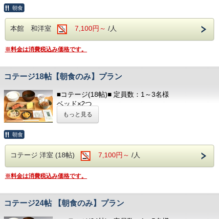
洋式トイレ（温水洗浄便座付） / 洗面所
朝食
☆☆お食事☆☆
冷蔵庫 / テレビ
◆食物アレルギーがございましたらお知らせください◆
ヘアドライヤー / 電気ポッド
本館 和洋室
7,100円～
/人
冷暖房完備 / お茶のみコップ / グラス
朝食開始時間は、
朝7：00～・7：30～・8：00～
※料金は消費税込み価格です。
■アメニティ■
ご希望のお時間をご記入ください。
フェイスタオル / バスタオル
ボディソープ / シャンプー
コテージ18帖【朝食のみ】プラン
以下のアメニティは、
フロント向かいのアメニティバイキングコーナーに
■コテージ(18帖)■ 定員数：1～3名様
てご用意しております。
ベッド×2つ
必要なものをお持ちください。
ソファベッド×1つ
もっと見る
キッチン / 調理器具 / 食器 / 冷蔵庫 / 電子レンジ
部屋着(セパレートタイプ)
テレビ / 洗面所 / お風呂 / 洋式トイレ（温水洗浄便
歯ブラシ
朝食
座付）
T字カミソリ
ヘアドライヤー / 電気ポッド / 冷暖房完備
ヘアーブラシ
コテージ 洋室 (18帖)
7,100円～
/人
お茶
■アメニティ■
※料金は消費税込み価格です。
フェイスタオル / バスタオル
■ランドリー■
ボディソープ / シャンプー
コテージ棟付近に、無料の縦型ランドリーがござい
ます。
コテージ24帖 【朝食のみ】プラン
以下のアメニティは、
フロント向かいのアメニティバイキングコーナーに
☆☆お食事☆☆