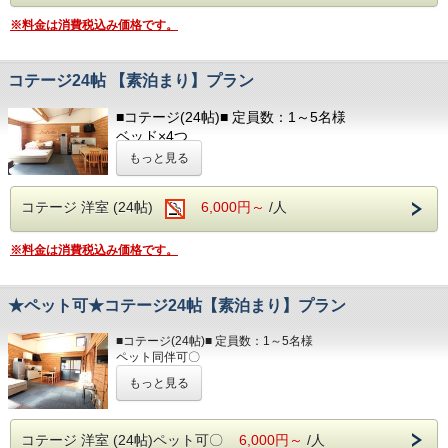
T字カミソリ
※料金は消費税込み価格です。
ヘアーブラシ
■アメニティ■
お茶
フェイスタオル / バスタオル
ボディソープ / シャンプー
コテージ24帖 【素泊まり】プラン
■ランドリー■
コテージ棟付近に、無料の縦型ランドリーがござい
以下のアメニティは、
■コテージ(24帖)■ 定員数：1～5名様
ます。
フロント向かいのアメニティバイキングコーナーに
ベッド×4つ
てご用意しております。
ソファベッド×1つ
必要なものをお持ちください。
もっと見る
キッチン / 調理器具 / 食器 / 冷蔵庫 / 電子レンジ
テレビ / 洗面所 / お風呂 / 洋式トイレ（温水洗浄便
部屋着(セパレートタイプ)
コテージ 洋室 (24帖)
6,000円～
/人
座付）
歯ブラシ
ヘアドライヤー / 電気ポッド / 冷暖房完備
T字カミソリ
ヘアーブラシ
※料金は消費税込み価格です。
■アメニティ■
お茶
フェイスタオル / バスタオル
ボディソープ / シャンプー
■ランドリー■
★ペット可★コテージ24帖【素泊まり】プラン
コテージ棟付近に、無料の縦型ランドリーがござい
以下のアメニティは、
■コテージ(24帖)■ 定員数：1～5名様
ます。
フロント向かいのアメニティバイキングコーナーに
ペット同伴可〇
※ペットご宿泊料金として、1頭につき3,000円(税込み)を現
てご用意しております。
もっと見る
地にて別途頂戴
必要なものをお持ちください。
いたします。ご宿泊は、わんちゃん・ねこちゃんに限りま
す。
部屋着(セパレートタイプ)
最大3頭までご宿泊可能です。
コテージ 洋室 (24帖)ペット可〇
6,000円～
/人