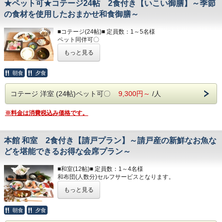
☆☆お食事☆☆
★ペット可★コテージ24帖 2食付き【いこい御膳】～季節
必要なものをお持ちください。
◆食物アレルギーがございましたらお知らせくださ
の食材を使用したおまかせ和食御膳～
い◆
部屋着(セパレートタイプ)
歯ブラシ
■コテージ(24帖)■ 定員数：1～5名様
T字カミソリ
夕食開始時間は、
ペット同伴可〇
ヘアーブラシ
夜17：30～・18：00～・18：30～
※ペットご宿泊料金として、1頭につき3,000円(税込み)を現
お茶
もっと見る
ご希望のお時間をご記入ください。
地にて別途頂戴
いたします。ご宿泊は、わんちゃん・ねこちゃんに限りま
■ランドリー■
す。
朝食開始時間は、
朝食
夕食
コテージ棟付近に、無料の縦型ランドリーがございます。
最大3頭までご宿泊可能です。
朝7：00～・7：30～・8：00～
ペット用品の備え付けはございませんので、必ずご用意し
☆☆お食事☆☆
ご希望のお時間をご記入ください。
コテージ 洋室 (24帖)ペット可〇
9,300円～
/人
ていただきますよう
◆食物アレルギーがございましたらお知らせください◆
お願いいたします。
※料金は消費税込み価格です。
夕食開始時間は、
ベッド×4つ
夜17：30～・18：00～・18：30～
ソファベッド×1つ
ご希望のお時間をご記入ください。
キッチン / 調理器具 / 食器 / 冷蔵庫 / 電子レンジ
本館 和室 2食付き【請戸プラン】～請戸産の新鮮なお魚な
テレビ / 洗面所 / お風呂 / 洋式トイレ（温水洗浄便座付）
朝食開始時間は、
どを堪能できるお得な会席プラン～
ヘアドライヤー / 電気ポッド / 冷暖房完備
朝7：00～・7：30～・8：00～
ご希望のお時間をご記入ください。
■アメニティ■
■和室(12帖)■ 定員数：1～4名様
フェイスタオル / バスタオル
和布団(人数分)セルフサービスとなります。
ボディソープ / シャンプー
もっと見る
洋式トイレ（温水洗浄便座付） / 洗面所
以下のアメニティは、
冷蔵庫 / テレビ
フロント向かいのアメニティバイキングコーナーにてご用意
ヘアドライヤー / 電気ポッド
朝食
夕食
しております。
冷暖房完備 / お茶のみコップ / グラス