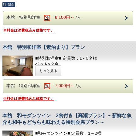
ヘアドライヤー / 電気ポッド
朝食
■ランドリー■
冷暖房完備 / お茶のみコップ / グラス
コテージ棟付近に、無料の縦型ランドリーがございます。
本館 特別和洋室
8,100円～
/人
■アメニティ■
☆☆お食事☆☆
フェイスタオル / バスタオル
◆食物アレルギーがございましたらお知らせください◆
ボディソープ / シャンプー
※料金は消費税込み価格です。
以下のアメニティは、
夕食開始時間は、
フロント向かいのアメニティバイキングコーナーにてご用意
夜17：30～・18：00～・18：30～
しております。
ご希望のお時間をご記入ください。
本館 特別和洋室【素泊まり】プラン
必要なものをお持ちください。
朝食開始時間は、
部屋着(セパレートタイプ)
■特別和洋室■ 定員数：1～5名様
朝7：00～・7：30～・8：00～
歯ブラシ
ベッド×２台
ご希望のお時間をご記入ください。
T字カミソリ
和布団(３名様まで)※布団はセルフサービスとなり
もっと見る
ヘアーブラシ
ます
お茶
お風呂 /
洋式トイレ（温水洗浄便座付）
本館 特別和洋室
7,000円～
/人
■ランドリー■
洗面所 /
冷蔵庫 / テレビ
コテージ棟付近に、無料の縦型ランドリーがございます。
ヘアドライヤー / 電気ポッド
冷暖房完備 / お茶のみコップ / グラス
※料金は消費税込み価格です。
☆☆お食事☆☆
◆食物アレルギーがございましたらお知らせください◆
■アメニティ■
フェイスタオル / バスタオル
本館 和モダンツイン 2食付き【高瀬プラン】～新鮮な魚
朝食開始時間は、
朝7：00～・7：30～・8：00～
ボディソープ / シャンプー
介も和牛もどちらも味わえる特別会席プラン～
ご希望のお時間をご記入ください。
以下のアメニティは、
フロント向かいのアメニティバイキングコーナーに
■和モダンツイン■ 定員数：1～2様