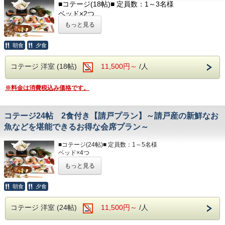
■コテージ(18帖)■ 定員数：1～3名様
歯ブラシ
ベッド×2つ
T字カミソリ
ソファベッド×1つ
ヘアーブラシ
もっと見る
お茶
キッチン / 調理器具 / 食器 / 冷蔵庫 / 電子レンジ
テレビ / 洗面所 / お風呂 / 洋式トイレ（温水洗浄便
朝食
夕食
■ランドリー■
座付）
コテージ棟付近に、無料の縦型ランドリーがございます。
ヘアドライヤー / 電気ポッド / 冷暖房完備
コテージ 洋室 (18帖)
11,500円～
/人
☆☆お食事☆☆
■アメニティ■
◆食物アレルギーがございましたらお知らせください◆
※料金は消費税込み価格です。
フェイスタオル / バスタオル
夕食開始時間は、
ボディソープ / シャンプー
夜17：30～・18：00～・18：30～
ご希望のお時間をご記入ください。
コテージ24帖 2食付き【請戸プラン】～請戸産の新鮮なお
以下のアメニティは、
フロント向かいのアメニティバイキングコーナーに
魚などを堪能できるお得な会席プラン～
朝食開始時間は、
てご用意しております。
朝7：00～・7：30～・8：00～
ご希望のお時間をご記入ください。
必要なものをお持ちください。
■コテージ(24帖)■ 定員数：1～5名様
ベッド×4つ
ソファベッド×1つ
部屋着(セパレートタイプ)
もっと見る
キッチン / 調理器具 / 食器 / 冷蔵庫 / 電子レンジ
歯ブラシ
テレビ / 洗面所 / お風呂 / 洋式トイレ（温水洗浄便座付）
T字カミソリ
ヘアドライヤー / 電気ポッド / 冷暖房完備
朝食
夕食
ヘアーブラシ
お茶
■アメニティ■
コテージ 洋室 (24帖)
11,500円～
/人
フェイスタオル / バスタオル
■ランドリー■
ボディソープ / シャンプー