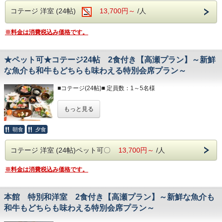
お茶
■アメニティ■
コテージ 洋室 (24帖)
13,700円～
/人
フェイスタオル / バスタオル
■ランドリー■
ボディソープ / シャンプー
コテージ棟付近に、無料の縦型ランドリーがござい
※料金は消費税込み価格です。
以下のアメニティは、
ます。
フロント向かいのアメニティバイキングコーナーにてご用意
しております。
☆☆お食事☆☆
★ペット可★コテージ24帖 2食付き【高瀬プラン】～新鮮
必要なものをお持ちください。
◆食物アレルギーがございましたらお知らせくださ
な魚介も和牛もどちらも味わえる特別会席プラン～
い◆
部屋着(セパレートタイプ)
歯ブラシ
■コテージ(24帖)■ 定員数：1～5名様
T字カミソリ
夕食開始時間は、
ヘアーブラシ
夜17：30～・18：00～・18：30～
ペット同伴可〇
お茶
もっと見る
ご希望のお時間をご記入ください。
※ペットご宿泊料金として、1頭につき3,000円(税込み)を現
地にて別途頂戴
■ランドリー■
いたします。ご宿泊は、わんちゃん・ねこちゃんに限りま
朝食開始時間は、
朝食
夕食
コテージ棟付近に、無料の縦型ランドリーがございます。
す。
朝7：00～・7：30～・8：00～
最大3頭までご宿泊可能です。
☆☆お食事☆☆
ご希望のお時間をご記入ください。
コテージ 洋室 (24帖)ペット可〇
13,700円～
/人
ペット用品の備え付けはございませんので、必ずご用意し
◆食物アレルギーがございましたらお知らせください◆
ていただきますよう
お願いいたします。
※料金は消費税込み価格です。
夕食開始時間は、
夜17：30～・18：00～・18：30～
ご希望のお時間をご記入ください。
ベッド×4つ
本館 特別和洋室 2食付き【高瀬プラン】～新鮮な魚介も
ソファベッド×1つ
朝食開始時間は、
和牛もどちらも味わえる特別会席プラン～
キッチン / 調理器具 / 食器 / 冷蔵庫 / 電子レンジ
朝7：00～・7：30～・8：00～
テレビ / 洗面所 / お風呂 / 洋式トイレ（温水洗浄便座付）
ご希望のお時間をご記入ください。