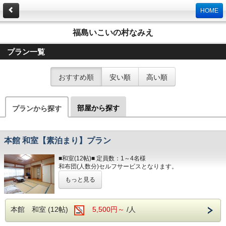
HOME
福島いこいの村なみえ
プラン一覧
おすすめ順
安い順
高い順
部屋から探す
プランから探す
本館 和室【素泊まり】プラン
■和室(12帖)■ 定員数：1～4名様
和布団(人数分)セルフサービスとなります。
もっと見る
洋式トイレ（温水洗浄便座付） / 洗面所
冷蔵庫 / テレビ
ヘアドライヤー / 電気ポッド
冷暖房完備 / お茶のみコップ / グラス
本館 和室 (12帖)
5,500円～
/人
■アメニティ■