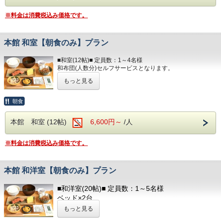
歯ブラシ
ペット用品の備え付けはございませんので、必ずご用意し
T字カミソリ
ていただきますよう
※料金は消費税込み価格です。
お願いいたします。
ヘアーブラシ
お茶
ベッド×4つ
ソファベッド×1つ
本館 和室【朝食のみ】プラン
■ランドリー■
キッチン / 調理器具 / 食器 / 冷蔵庫 / 電子レンジ
コテージ棟付近に、無料の縦型ランドリーがござい
テレビ / 洗面所 / お風呂 / 洋式トイレ（温水洗浄便座付）
■和室(12帖)■ 定員数：1～4名様
ます。
ヘアドライヤー / 電気ポッド / 冷暖房完備
和布団(人数分)セルフサービスとなります。
もっと見る
■アメニティ■
洋式トイレ（温水洗浄便座付） / 洗面所
フェイスタオル / バスタオル
冷蔵庫 / テレビ
ボディソープ / シャンプー
ヘアドライヤー / 電気ポッド
朝食
冷暖房完備 / お茶のみコップ / グラス
以下のアメニティは、
フロント向かいのアメニティバイキングコーナーにてご用意
本館 和室 (12帖)
6,600円～
/人
■アメニティ■
しております。
フェイスタオル / バスタオル
必要なものをお持ちください。
※料金は消費税込み価格です。
以下のアメニティは、
部屋着(セパレートタイプ)
フロント向かいのアメニティバイキングコーナーにてご用意
歯ブラシ
しております。
T字カミソリ
本館 和洋室【朝食のみ】プラン
必要なものをお持ちください。
ヘアーブラシ
お茶
部屋着(セパレートタイプ)
■和洋室(20帖)■ 定員数：1～5名様
歯ブラシ
ベッド×2台
■ランドリー■
T字カミソリ
和布団(人数分)※布団はセルフサービスとなります
コテージ棟付近に、無料の縦型ランドリーがございます。
もっと見る
ヘアーブラシ
バリアフリー / お風呂
お茶