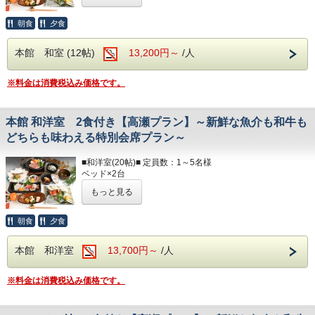
ボディソープ / シャンプー
冷蔵庫 / テレビ
ヘアドライヤー / 電気ポッド
朝食
夕食
以下のアメニティは、
冷暖房完備 / お茶のみコップ / グラス
フロント向かいのアメニティバイキングコーナーにてご用意
しております。
本館 和室 (12帖)
13,200円～
/人
■アメニティ■
必要なものをお持ちください。
フェイスタオル / バスタオル
※料金は消費税込み価格です。
部屋着(セパレートタイプ)
以下のアメニティは、
歯ブラシ
フロント向かいのアメニティバイキングコーナーにてご用意
T字カミソリ
しております。
ヘアーブラシ
本館 和洋室 2食付き【高瀬プラン】～新鮮な魚介も和牛も
必要なものをお持ちください。
お茶
どちらも味わえる特別会席プラン～
部屋着(セパレートタイプ)
■ランドリー■
歯ブラシ
■和洋室(20帖)■ 定員数：1～5名様
コテージ棟付近に、無料の縦型ランドリーがございます。
T字カミソリ
ベッド×2台
ヘアーブラシ
和布団(人数分)※布団はセルフサービスとなります
☆☆お食事☆☆
お茶
もっと見る
バリアフリー / お風呂
◆食物アレルギーがございましたらお知らせください◆
洋式トイレ（温水洗浄便座付） / 洗面所
☆☆お食事☆☆
冷蔵庫 / テレビ
夕食開始時間は、
朝食
夕食
◆食物アレルギーがございましたらお知らせください◆
ヘアドライヤー / 電気ポッド
夜17：30～・18：00～・18：30～・19：00～
冷暖房完備 / お茶のみコップ / グラス
ご希望のお時間をご記入ください。
夕食開始時間は、
本館 和洋室
13,700円～
/人
夜17：30～・18：00～・18：30～
■アメニティ■
朝食開始時間は、
ご希望のお時間をご記入ください。
フェイスタオル / バスタオル
朝7：00～・7：30～・8：00～
※料金は消費税込み価格です。
ボディソープ / シャンプー
ご希望のお時間をご記入ください。
朝食開始時間は、
以下のアメニティは、
朝7：00～・7：30～・8：00～
フロント向かいのアメニティバイキングコーナーにてご用意
ご希望のお時間をご記入ください。