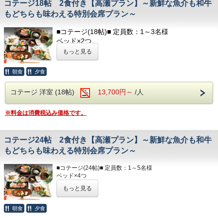
コテージ18帖 2食付き【高瀬プラン】～新鮮な魚介も和牛
しております。
必要なものをお持ちください。
もどちらも味わえる特別会席プラン～
部屋着(セパレートタイプ)
■コテージ(18帖)■ 定員数：1～3名様
歯ブラシ
ベッド×2つ
T字カミソリ
ソファベッド×1つ
ヘアーブラシ
もっと見る
お茶
キッチン / 調理器具 / 食器 / 冷蔵庫 / 電子レンジ
テレビ / 洗面所 / お風呂 / 洋式トイレ（温水洗浄便
朝食
夕食
■ランドリー■
座付）
コテージ棟付近に、無料の縦型ランドリーがございます。
ヘアドライヤー / 電気ポッド / 冷暖房完備
コテージ 洋室 (18帖)
13,700円～
/人
☆☆お食事☆☆
■アメニティ■
◆食物アレルギーがございましたらお知らせください◆
※料金は消費税込み価格です。
フェイスタオル / バスタオル
夕食開始時間は、
ボディソープ / シャンプー
夜17：30～・18：00～・18：30～
ご希望のお時間をご記入ください。
コテージ24帖 2食付き【高瀬プラン】～新鮮な魚介も和牛
以下のアメニティは、
フロント向かいのアメニティバイキングコーナーに
もどちらも味わえる特別会席プラン～
朝食開始時間は、
てご用意しております。
朝7：00～・7：30～・8：00～
ご希望のお時間をご記入ください。
必要なものをお持ちください。
■コテージ(24帖)■ 定員数：1～5名様
ベッド×4つ
ソファベッド×1つ
部屋着(セパレートタイプ)
もっと見る
キッチン / 調理器具 / 食器 / 冷蔵庫 / 電子レンジ
歯ブラシ
テレビ / 洗面所 / お風呂 / 洋式トイレ（温水洗浄便座付）
T字カミソリ
ヘアドライヤー / 電気ポッド / 冷暖房完備
朝食
夕食
ヘアーブラシ