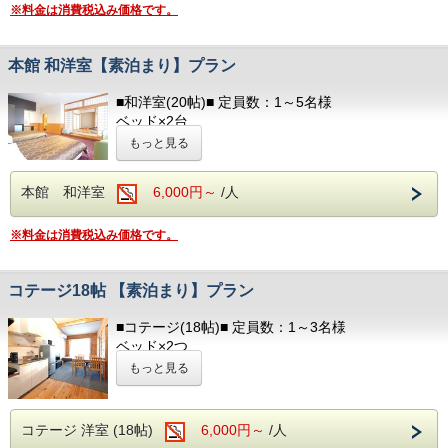
フェイスタオル / バスタオル
※料金は消費税込み価格です。
以下のアメニティは、
フロント向かいのアメニティバイキングコーナーにてご用意
本館 和洋室【素泊まり】プラン
しております。
必要なものをお持ちください。
■和洋室(20帖)■ 定員数：1～5名様
ベッド×2台
部屋着(セパレートタイプ)
歯ブラシ
和布団(人数分)※布団はセルフサービスとなります
もっと見る
T字カミソリ
バリアフリー / お風呂
ヘアーブラシ
洋式トイレ（温水洗浄便座付） / 洗面所
お茶
本館 和洋室
6,000円～
/人
冷蔵庫 / テレビ
ヘアドライヤー / 電気ポッド
冷暖房完備 / お茶のみコップ / グラス
※料金は消費税込み価格です。
■アメニティ■
フェイスタオル / バスタオル
コテージ18帖 【素泊まり】プラン
ボディソープ / シャンプー
以下のアメニティは、
■コテージ(18帖)■ 定員数：1～3名様
フロント向かいのアメニティバイキングコーナーに
ベッド×2つ
てご用意しております。
ソファベッド×1つ
もっと見る
必要なものをお持ちください。
キッチン / 調理器具 / 食器 / 冷蔵庫 / 電子レンジ
テレビ / 洗面所 / お風呂 / 洋式トイレ（温水洗浄便
部屋着(セパレートタイプ)
座付）
コテージ 洋室 (18帖)
6,000円～
/人
歯ブラシ
ヘアドライヤー / 電気ポッド / 冷暖房完備