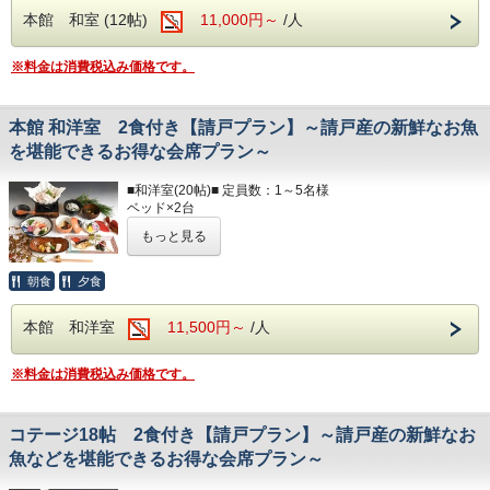
必要なものをお持ちください。
本館 和室 (12帖)
11,000円～
/人
■アメニティ■
部屋着(セパレートタイプ)
フェイスタオル / バスタオル
歯ブラシ
※料金は消費税込み価格です。
T字カミソリ
以下のアメニティは、
ヘアーブラシ
フロント向かいのアメニティバイキングコーナーにてご用意
お茶
しております。
本館 和洋室 2食付き【請戸プラン】～請戸産の新鮮なお魚
必要なものをお持ちください。
■ランドリー■
を堪能できるお得な会席プラン～
コテージ棟付近に、無料の縦型ランドリーがございます。
部屋着(セパレートタイプ)
歯ブラシ
■和洋室(20帖)■ 定員数：1～5名様
☆☆お食事☆☆
T字カミソリ
ベッド×2台
◆食物アレルギーがございましたらお知らせください◆
ヘアーブラシ
和布団(人数分)※布団はセルフサービスとなります
お茶
もっと見る
バリアフリー / お風呂
夕食開始時間は、
洋式トイレ（温水洗浄便座付） / 洗面所
夜17：30～・18：00～・18：30～
☆☆お食事☆☆
冷蔵庫 / テレビ
ご希望のお時間をご記入ください。
朝食
夕食
◆食物アレルギーがございましたらお知らせください◆
ヘアドライヤー / 電気ポッド
冷暖房完備 / お茶のみコップ / グラス
朝食開始時間は、
夕食開始時間は、
本館 和洋室
11,500円～
/人
朝7：00～・7：30～・8：00～
夜17：30～・18：00～・18：30～
■アメニティ■
ご希望のお時間をご記入ください。
ご希望のお時間をご記入ください。
フェイスタオル / バスタオル
※料金は消費税込み価格です。
ボディソープ / シャンプー
朝食開始時間は、
以下のアメニティは、
朝7：00～・7：30～・8：00～
フロント向かいのアメニティバイキングコーナーにてご用意
ご希望のお時間をご記入ください。
コテージ18帖 2食付き【請戸プラン】～請戸産の新鮮なお
しております。
必要なものをお持ちください。
魚などを堪能できるお得な会席プラン～
部屋着(セパレートタイプ)