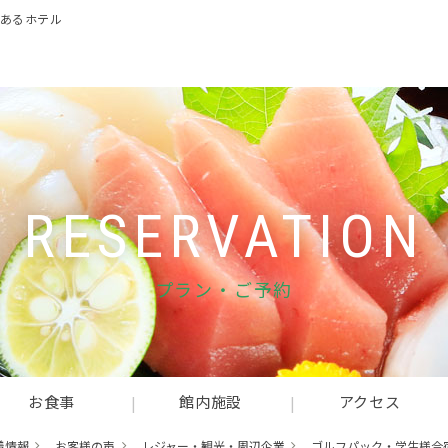
のあるホテル
RESERVATION
プラン・ご予約
お食事
館内施設
アクセス
着情報
お客様の声
レジャー・観光・周辺企業
ゴルフパック・学生様合