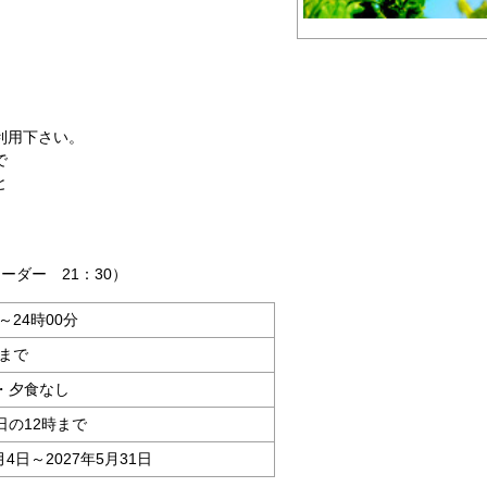
利用下さい。
で
と
オーダー 21：30）
～24時00分
分まで
・夕食なし
日の12時まで
月4日～2027年5月31日