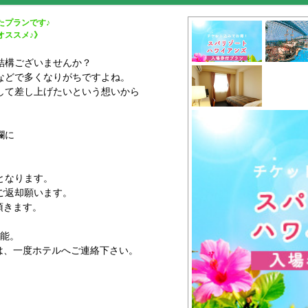
たプランです♪
オススメ♪》
結構ございませんか？
などで多くなりがちですよね。
して差し上げたいという想いから
欄に
。
となります。
ご返却願います。
頂きます。
可能。
、一度ホテルへご連絡下さい。