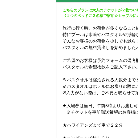
こちらのプランは大人のチケットが２枚つい
《１つのベッドに２名様で宿泊☆カップルに
旅行に行く時、お荷物が多くなること
特にプールは水着やバスタオルや浮輪
そんなお客様のお荷物を少しでも減ら
バスタオルの無料貸出しを始めました♪
ご希望のお客様は予約フォームの備考
バスタオルの希望枚数をご記入下さい
※バスタオルは宿泊される人数分まで
※バスタオルはホテルにお戻りの際に
※入力がない際は、ご不要と取らせて
★入場券は当日、午前5時よりお渡し
※チケットを事前郵送希望のお客様は
★ハワイアンズまで車で２２分
★コンビニまで徒歩３分