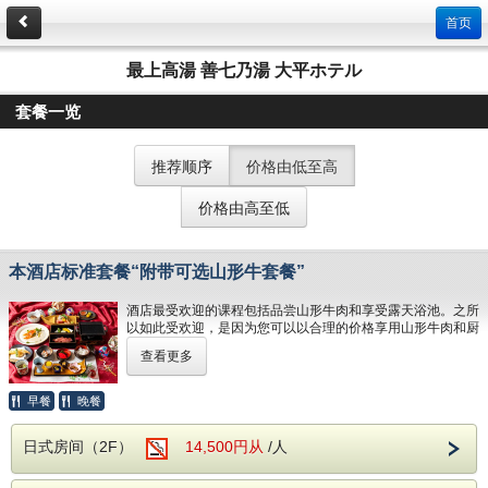
首页
最上高湯 善七乃湯 大平ホテル
套餐一览
推荐顺序
价格由低至高
价格由高至低
本酒店标准套餐“附带可选山形牛套餐”
酒店最受欢迎的课程包括品尝山形牛肉和享受露天浴池。之所
以如此受欢迎，是因为您可以以合理的价格享用山形牛肉和厨
师推荐的日式宴会菜肴。您可以与家人，团体或您最喜欢的宠
查看更多
物一起享受山形的自助式温泉和地道的温泉。
*可以在餐厅享用套餐。
早餐
晚餐
Zen Nana no Yu是位于藏王镇的温泉酒店。享受自然环境带
来的好处后，步行至Zao Onsen滑雪胜地。这家酒店拥有被称
日式房间（2F）
14,500円从
/人
为露天浴池的5星级水源。
□■□我们温泉的七个特点□■□