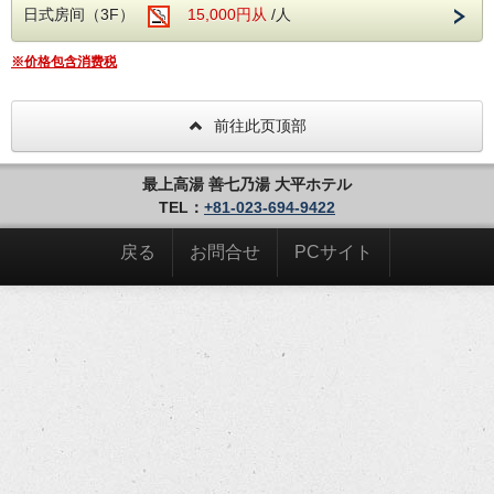
日式房间（3F）
15,000円从
/人
①跳下后5分钟内进入浴缸
温泉工作！ !!!!
②不要在喷发后5分钟内暴露于空气中
※价格包含消费税
与空气接触会发生氧化。减半效果
③不喝水（不喝水）
（负离子减少到1/10）
④不加热（不加热）
前往此页顶部
（将45度和53度混合以将温度调节到适当的温度）
⑤无循环，源释放100％
（不是那么大的浴室每分钟有340升丰富的水）
最上高湯 善七乃湯 大平ホテル
⑥不添加消毒剂
TEL：
+81-023-694-9422
（军团杆菌不能在强酸温泉中生长）
⑦古代原矿“ Somachido”
（微生物的作用可以促进细胞活化）
戻る
お問合せ
PCサイト
✓世界上罕见的Somatide温泉！ !!!!
□■□采访□■□
请使用前往Zao Onsen地区的专用穿梭巴士。
（温泉枣巴士总站，缆车，餐厅，居酒屋等）
冬季（12月至3月）已确定前往滑雪胜地的班车时间。
请在前台检查。
请至少提前5天预订前往JR山形站的班车。
请注意，根据日期，我们可能无法满足您的要求。
电话接待时间8:00至20:00