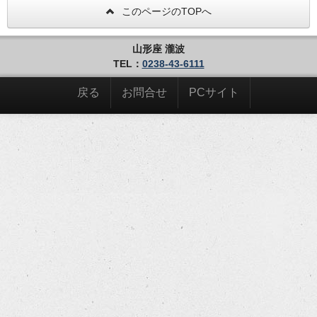
このページのTOPへ
山形座 瀧波
TEL：
0238-43-6111
戻る
お問合せ
PCサイト