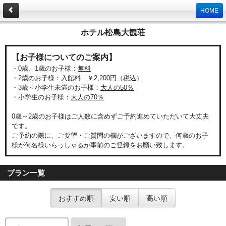
HOME
ホテル松島大観荘
【お子様についてのご案内】
・0歳、1歳のお子様：
無料
・2歳のお子様：入館料
￥2,200円（税込）
・3歳～小学生未満のお子様：
大人の50％
・小学生のお子様：
大人の70％
0歳～2歳のお子様はご人数に含めずご予約進めていただいて大丈夫
です。
ご予約の際に、ご要望・ご質問の欄がございますので、何歳のお子
様が何名様いらっしゃるか事前のご登録をお願い致します。
プラン一覧
おすすめ順
安い順
高い順