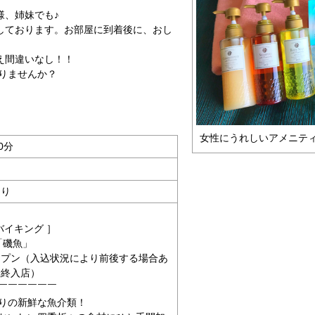
様、姉妹でも♪
しております。お部屋に到着後に、おし
え間違いなし！！
作りませんか？
女性にうれしいアメニティ
0分
あり
バイキング ］
「磯魚」
オープン（入込状況により前後する場合あ
最終入店）
￣￣￣￣￣￣
りの新鮮な魚介類！