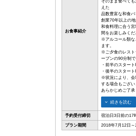
そのまま食べても
えた
品数豊富な和食バ
創業70年以上の
和食料理に合う宮
お食事紹介
間をお楽しみくだ
※アルコール類な
ます。
※ご夕食のレスト
ープンの90分制
・前半のスタート時
・後半のスタート時
※状況により、会
する場合もござい
あらかじめご了承
続きを読む
予約受付締切
宿泊日3日前の17
プラン期間
2018年7月12日～