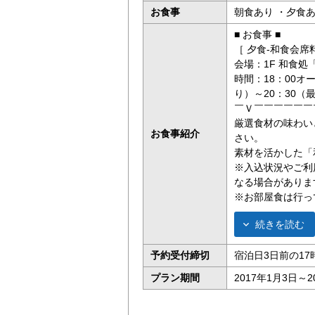
お食事
朝食あり ・夕食
■ お食事 ■
［ 夕食-和食会席
会場：1F 和食処
時間：18：00
り）～20：30（
￣Ｖ￣￣￣￣￣￣
厳選食材の味わい
お食事紹介
さい。
素材を活かした「
※入込状況やご利
なる場合がありま
※お部屋食は行っ
続きを読む
予約受付締切
宿泊日3日前の17
プラン期間
2017年1月3日～2