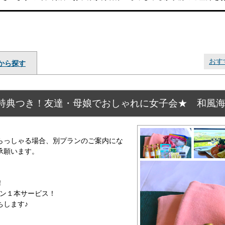
おす
から探す
特典つき！友達・母娘でおしゃれに女子会★ 和風
らっしゃる場合、別プランのご案内にな
承願います。
！
イン１本サービス！
ちします♪