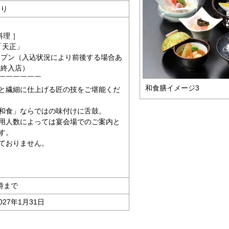
あり
料理 ］
「天正」
オープン（入込状況により前後する場合あ
最終入店）
￣￣￣￣￣￣
和食膳イメージ3
と繊細に仕上げる匠の技をご堪能くだ
和食」ならではの味付けに舌鼓。
用人数によっては宴会場でのご案内と
す。
ておりません。
時まで
027年1月31日