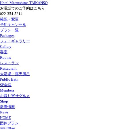
Hotel Matsushima TAIKANSO
お電話でのご予約はこちら
022-354-5214
確認・変更
予約キャンセル
プラン一覧
Packages
フォトギャラリー
Gallery
客室
Rooms
レストラン
Restaurant
大浴場
・
露天風呂
Public Bath
SP会員
Members
お取り寄せグルメ
Shop
新着情報
News
HOME
団体プラン
周辺観光