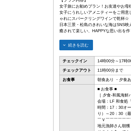
女子旅にお勧めプラン！お友達やお母
女子にうれしいアメニティーをご用意
ゃれにスパークリングワインで乾杯☆
日本三景・松島のきれいな海はSNS映
癒されて楽しい、HAPPYな思い出を
続きを読む
チェックイン
14時00分～17時0
チェックアウト
11時00分まで
お食事
朝食あり ・夕食
■ お食事 ■
［ 夕食-和風海鮮
会場：LF 和食処
時間：17：30
り）～20：30（
￣Ｖ￣￣￣￣￣￣
地元漁師さん朝獲