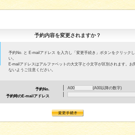
予約内容を変更されますか？
予約No. と E-mailアドレス を入力し「変更手続き」ボタンをクリック
い。
E-mailアドレスはアルファベットの大文字と小文字が区別されます。お
ないようご注意ください。
A00
(A00以降の数字)
予約No.
予約時のE-mailアドレス