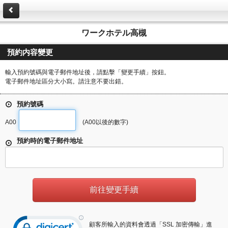
ワークホテル高槻
預約内容變更
輸入預約號碼與電子郵件地址後，請點擊「變更手續」按鈕。
電子郵件地址區分大小寫。請注意不要出錯。
預約號碼
A00
(A00以後的數字)
預約時的電子郵件地址
顧客所輸入的資料會透過「SSL 加密傳輸」進