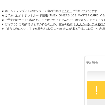
★ ホテルチャンプアンのオンライン宿泊予約は
1泊より
ご予約いただけます。
★ ご予約にはクレジットカー ド情報 (AMEX, DINERS, JCB, MASTER CAR
★ ご予約時にカード決済されることはございませんので、ホテルをチェックアウ
★ 宿泊プランは1室2名様までの料金のため、空室の検索は
大人の人数（1-2名様
★【追加人数について】 1部屋大人3名様 または 大人2名様&子供1-2名様 で
予約照会
!