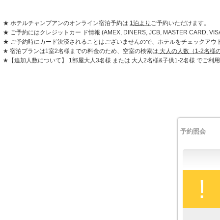
★ ホテルチャンプアンのオンライン宿泊予約は
1泊より
ご予約いただけます。
★ ご予約にはクレジットカー ド情報 (AMEX, DINERS, JCB, MASTER CAR
★ ご予約時にカード決済されることはございませんので、ホテルをチェックアウ
★ 宿泊プランは1室2名様までの料金のため、空室の検索は
大人の人数（1-2名様
★【追加人数について】 1部屋大人3名様 または 大人2名様&子供1-2名様 で
予約照会
!