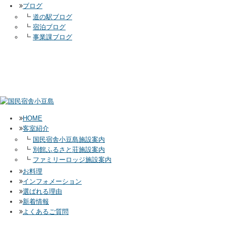
ブログ
┗
道の駅ブログ
┗
宿泊ブログ
┗
事業課ブログ
HOME
客室紹介
┗
国民宿舎小豆島施設案内
┗
別館ふるさと荘施設案内
┗
ファミリーロッジ施設案内
お料理
インフォメーション
選ばれる理由
新着情報
よくあるご質問