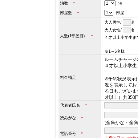
泊数
＊
泊
部屋数
＊
部屋
大人男性/
大人女性/
人数(1部屋目)
＊
４才以上小学生ま
※1～6名様
ルームチャージ:3
４才以上小学生
料金補足
※予約状況表示
況を表示してお
る日もございま
才以上）共35
代表者氏名
＊
読みがな
＊
(全角かな・全
電話番号
＊