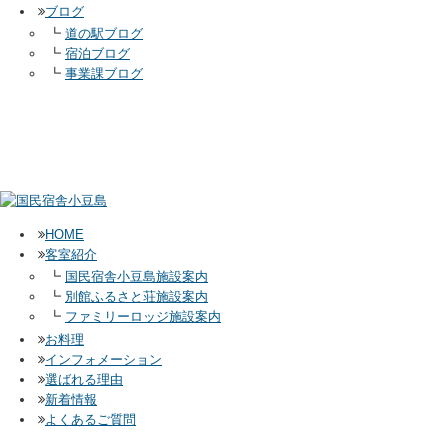
ブログ
┗
道の駅ブログ
┗
宿泊ブログ
┗
事業課ブログ
HOME
客室紹介
┗
国民宿舎小豆島施設案内
┗
別館ふるさと荘施設案内
┗
ファミリーロッジ施設案内
お料理
インフォメーション
選ばれる理由
新着情報
よくあるご質問