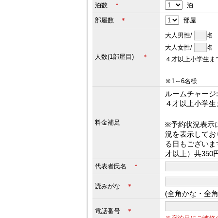
泊数
＊
泊
部屋数
＊
部屋
大人男性/
大人女性/
人数(1部屋目)
＊
４才以上小学生ま
※1～6名様
ルームチャージ:3
４才以上小学生
料金補足
※予約状況表示
況を表示してお
る日もございま
才以上）共35
代表者氏名
＊
読みがな
＊
(全角かな・全
電話番号
＊