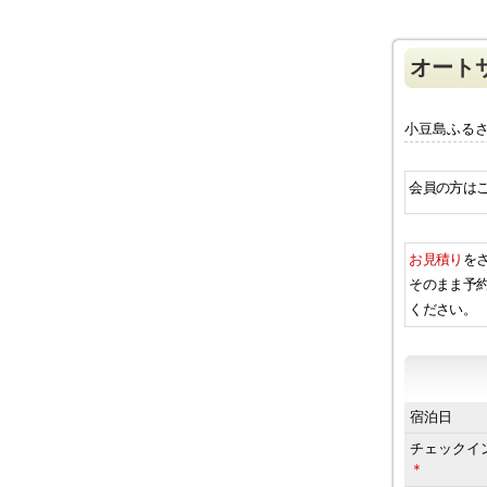
オートサ
小豆島ふるさ
会員の方は
お見積り
を
そのまま予
ください。
宿泊日
チェック
＊