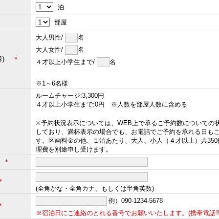
泊
部屋
大人男性/
名
大人女性/
名
屋目)
＊
４才以上小学生まで/
名
※1～6名様
ルームチャージ:3,300円
４才以上小学生まで:0円 ※人数を部屋人数に含める
※予約状況表示については、WEB上で承るご予約数についての
しており、満杯表示の場合でも、お電話でご予約を承れる日も
す。区画料金の他、１泊あたり、大人、小人（４才以上）共350
理費を別途申し受けます。
名
＊
＊
(全角かな・全角カナ、もしくは半角英数)
例）090-1234-5678
＊
※宿泊日にご連絡のとれる番号でお願いいたします。(携帯電話等