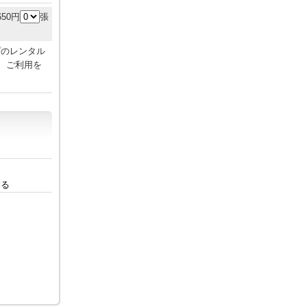
650円
張
プのレンタル
、ご利用を
。
する