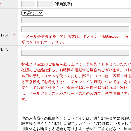
＊
-
(半角数字)
ドレス
＊
※ メール受信設定をしている方は、ドメイン「489pro.com」
受信を許可してください。
ドレス
＊
弊社より確認のご連絡を差し上げて、予約完了とさせていただ
確認のご連絡は多少、お時間を頂戴する場合もございます。※
ル用の予約システムを使っており、部屋については、区画、棟
と置き換えてお考え下さい。チェックイン時間については、あ
安としてお知らせ下さい。会員登録は一度登録頂ければ、次回
は、メールアドレスとパスワードのみの入力で、基本情報入力
す。
他のお客様への配慮等、チェックインは、原則17時までにお願
設営等も遅くとも18時には完了ください。17時以降につきまし
用自体をお断りする場合も有ります。予めご了承ください。区