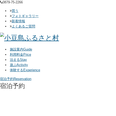
0879-75-2266
買う
フォトギャラリー
新着情報
よくあるご質問
施設案内
Guide
利用料金
Price
泊まる
Stay
遊ぶ
Activity
体験する
Experience
宿泊予約
Reservation
宿泊予約