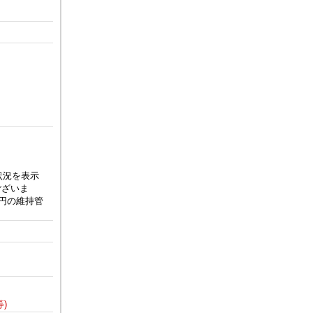
状況を表示
ございま
円の維持管
)