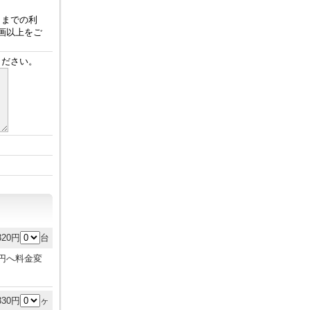
）までの利
画以上をご
ください。
320円
台
0円へ料金変
330円
ヶ