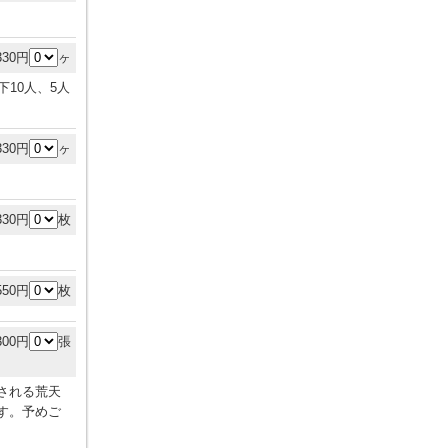
330円
ヶ
10人、5人
330円
ヶ
330円
枚
550円
枚
300円
張
される荒天
す。予めご