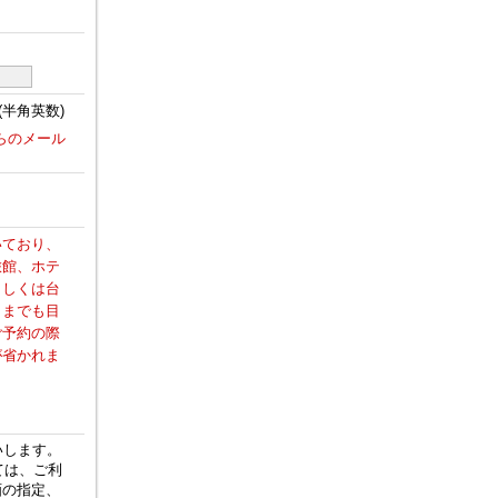
(半角英数)
からのメール
いており、
旅館、ホテ
もしくは台
くまでも目
ご予約の際
が省かれま
いします。
ては、ご利
画の指定、