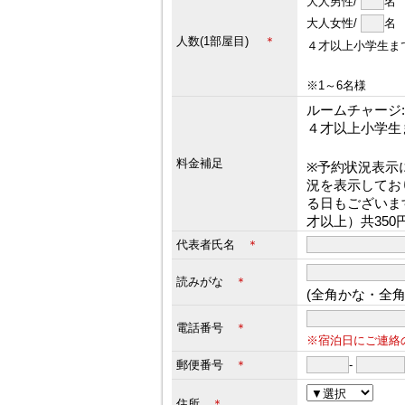
大人男性/
大人女性/
人数(1部屋目)
＊
４才以上小学生ま
※1～6名様
ルームチャージ:3
４才以上小学生
料金補足
※予約状況表示
況を表示してお
る日もございま
才以上）共35
代表者氏名
＊
読みがな
＊
(全角かな・全
電話番号
＊
※宿泊日にご連絡
郵便番号
＊
-
住所
＊