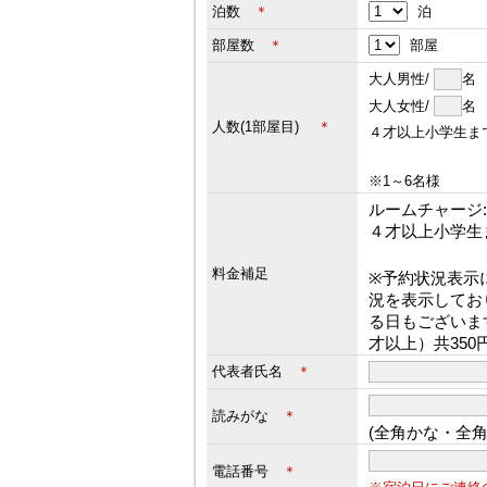
泊数
＊
泊
部屋数
＊
部屋
大人男性/
大人女性/
人数(1部屋目)
＊
４才以上小学生ま
※1～6名様
ルームチャージ:3
４才以上小学生
料金補足
※予約状況表示
況を表示してお
る日もございま
才以上）共35
代表者氏名
＊
読みがな
＊
(全角かな・全
電話番号
＊