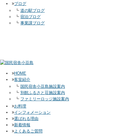
ブログ
┗
道の駅ブログ
┗
宿泊ブログ
┗
事業課ブログ
HOME
客室紹介
┗
国民宿舎小豆島施設案内
┗
別館ふるさと荘施設案内
┗
ファミリーロッジ施設案内
お料理
インフォメーション
選ばれる理由
新着情報
よくあるご質問