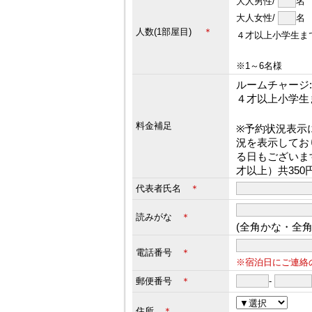
大人男性/
大人女性/
人数(1部屋目)
＊
４才以上小学生ま
※1～6名様
ルームチャージ:3
４才以上小学生
料金補足
※予約状況表示
況を表示してお
る日もございま
才以上）共35
代表者氏名
＊
読みがな
＊
(全角かな・全
電話番号
＊
※宿泊日にご連絡
郵便番号
＊
-
住所
＊