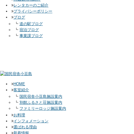
レンタカーのご紹介
プライバシーポリシー
ブログ
┗
道の駅ブログ
┗
宿泊ブログ
┗
事業課ブログ
HOME
客室紹介
┗
国民宿舎小豆島施設案内
┗
別館ふるさと荘施設案内
┗
ファミリーロッジ施設案内
お料理
インフォメーション
選ばれる理由
新着情報