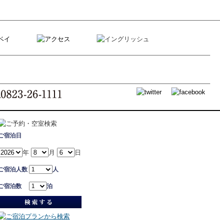
ご宿泊日
年
月
日
ご宿泊人数
人
ご宿泊数
泊