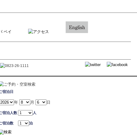
ご宿泊日
年
月
日
ご宿泊人数
人
ご宿泊数
泊