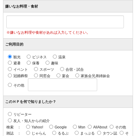
嫌いなお料理・食材
※嫌いなお料理や食材があれば入力してください。
ご利用目的
観光
ビジネス
温泉
避暑
保養
趣味
イベント
スポーツ
合宿・試合
冠婚葬祭
同窓会
宴会
家族会兄弟姉妹会
その他
このＨＰを何で知りましたか？
リピーター
友人・知人からの紹介
検索 ：
Yahoo!
Google
Msn
AllAbout
その他
雑誌 ：
じゃらん
るるぶ
まっぷる
タウン誌
そ