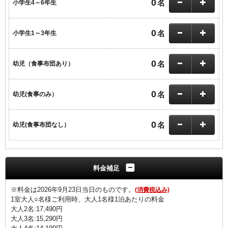
0
名
小学生4～6年生
0
名
小学生1～3年生
0
名
幼児（食事布団あり）
0
名
幼児(食事のみ）
0
名
幼児(食事布団なし）
料金補足
※料金は2026年9月23日当日のものです。
(消費税込み)
1室大人○名様ご利用時、大人1名様1泊あたりの料金
大人2名:17,490円
大人3名:15,290円