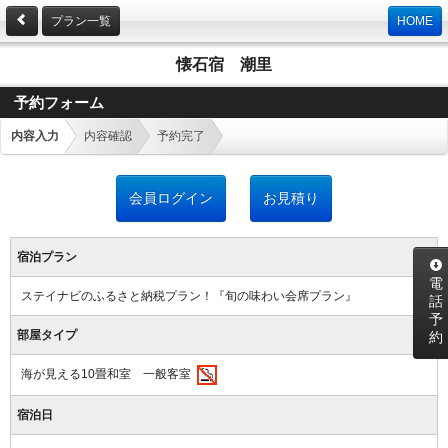
プラン一覧
HOME
懐石宿 潮里
予約フォーム
内容入力
内容確認
予約完了
会員ログイン
お見積り
宿泊プラン
電
ステイナビのふるさと納税プラン！『旬の味わい会席プラン』
話
予
部屋タイプ
約
海が見える10畳和室 一般客室
宿泊日