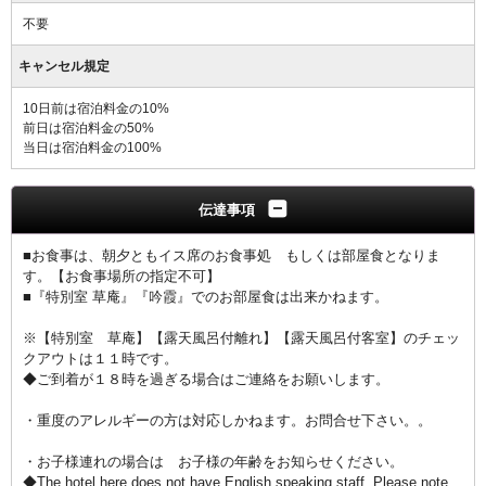
不要
キャンセル規定
10日前は宿泊料金の10%
前日は宿泊料金の50%
当日は宿泊料金の100%
伝達事項
■お食事は、朝夕ともイス席のお食事処 もしくは部屋食となりま
す。【お食事場所の指定不可】
■『特別室 草庵』『吟霞』でのお部屋食は出来かねます。
※【特別室 草庵】【露天風呂付離れ】【露天風呂付客室】のチェッ
クアウトは１１時です。
◆ご到着が１８時を過ぎる場合はご連絡をお願いします。
・重度のアレルギーの方は対応しかねます。お問合せ下さい。。
・お子様連れの場合は お子様の年齢をお知らせください。
◆The hotel here does not have English speaking staff. Please note.