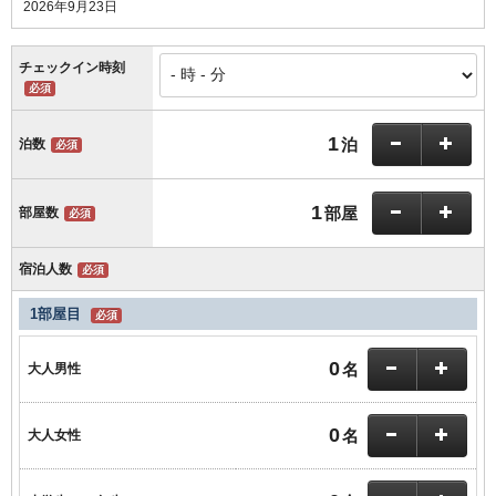
2026年9月23日
チェックイン時刻
必須
1
泊
泊数
必須
1
部屋
部屋数
必須
宿泊人数
必須
1部屋目
必須
0
名
大人男性
0
名
大人女性