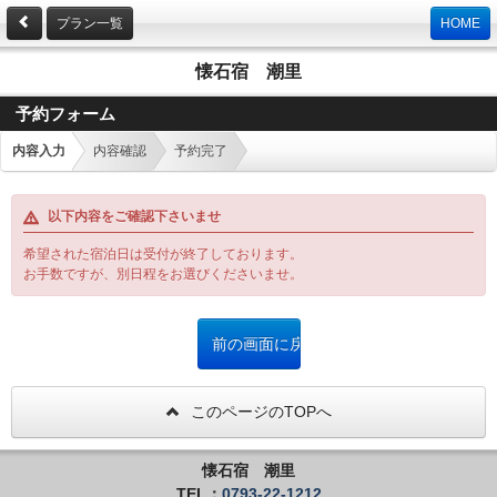
プラン一覧
HOME
懐石宿 潮里
予約フォーム
内容入力
内容確認
予約完了
以下内容をご確認下さいませ
希望された宿泊日は受付が終了しております。
お手数ですが、別日程をお選びくださいませ。
このページのTOPへ
懐石宿 潮里
TEL：
0793-22-1212