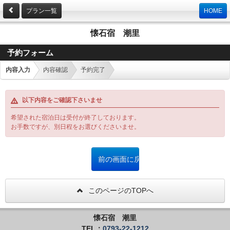
プラン一覧
HOME
懐石宿 潮里
予約フォーム
内容入力
内容確認
予約完了
以下内容をご確認下さいませ
希望された宿泊日は受付が終了しております。
お手数ですが、別日程をお選びくださいませ。
このページのTOPへ
懐石宿 潮里
TEL：
0793-22-1212