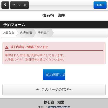
プラン一覧
HOME
懐石宿 潮里
予約フォーム
内容入力
内容確認
予約完了
以下内容をご確認下さいませ
希望された宿泊日は受付が終了しております。
お手数ですが、別日程をお選びくださいませ。
このページのTOPへ
懐石宿 潮里
TEL：
0793-22-1212