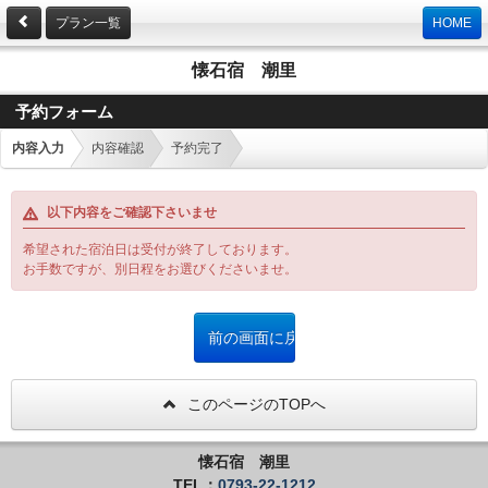
プラン一覧
HOME
懐石宿 潮里
予約フォーム
内容入力
内容確認
予約完了
以下内容をご確認下さいませ
希望された宿泊日は受付が終了しております。
お手数ですが、別日程をお選びくださいませ。
このページのTOPへ
懐石宿 潮里
TEL：
0793-22-1212