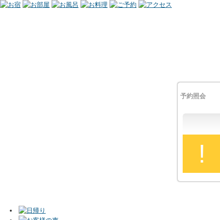
予約照会
!