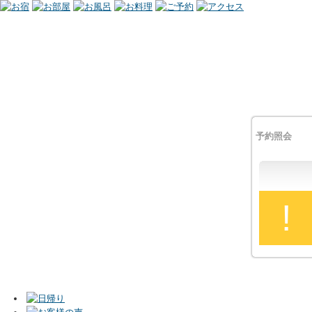
予約照会
!