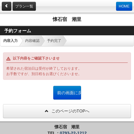
プラン一覧
HOME
懐石宿 潮里
予約フォーム
内容入力
内容確認
予約完了
以下内容をご確認下さいませ
希望された宿泊日は受付が終了しております。
お手数ですが、別日程をお選びくださいませ。
このページのTOPへ
懐石宿 潮里
TEL：
0793-22-1212