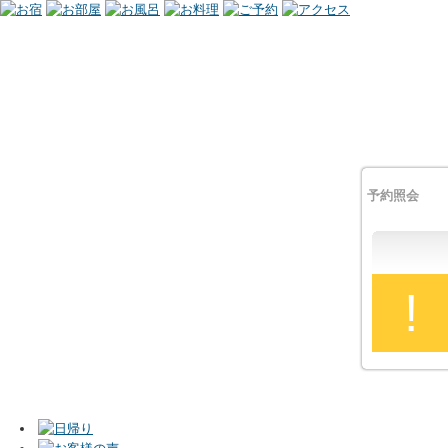
予約照会
!