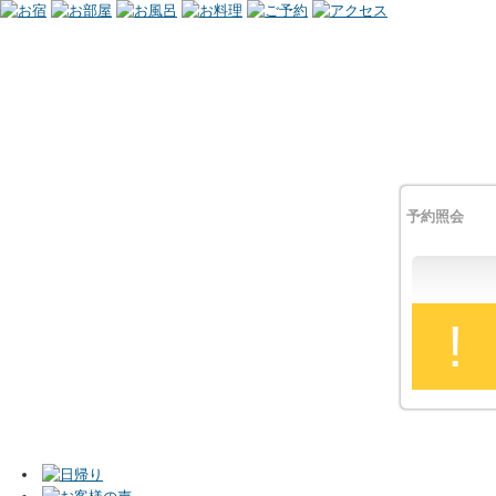
予約照会
!