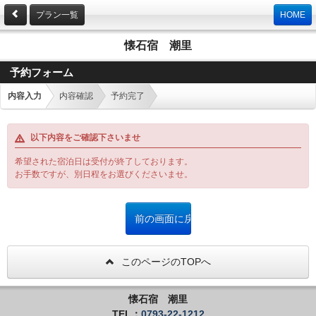
プラン一覧
HOME
懐石宿 潮里
予約フォーム
内容入力
内容確認
予約完了
以下内容をご確認下さいませ
希望された宿泊日は受付が終了しております。
お手数ですが、別日程をお選びくださいませ。
このページのTOPへ
懐石宿 潮里
TEL：
0793-22-1212