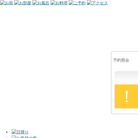
予約照会
!