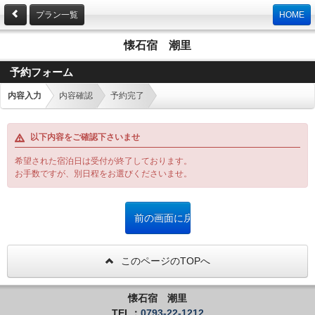
プラン一覧
HOME
懐石宿 潮里
予約フォーム
内容入力
内容確認
予約完了
以下内容をご確認下さいませ
希望された宿泊日は受付が終了しております。
お手数ですが、別日程をお選びくださいませ。
このページのTOPへ
懐石宿 潮里
TEL：
0793-22-1212