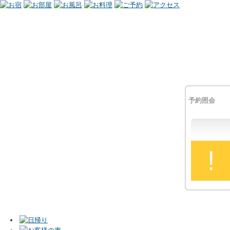
予約照会
!