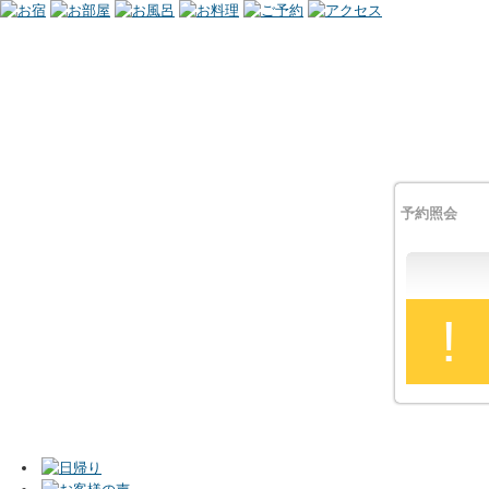
予約照会
!