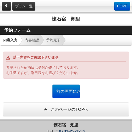
プラン一覧
HOME
懐石宿 潮里
予約フォーム
内容入力
内容確認
予約完了
以下内容をご確認下さいませ
希望された宿泊日は受付が終了しております。
お手数ですが、別日程をお選びくださいませ。
このページのTOPへ
懐石宿 潮里
TEL：
0793-22-1212