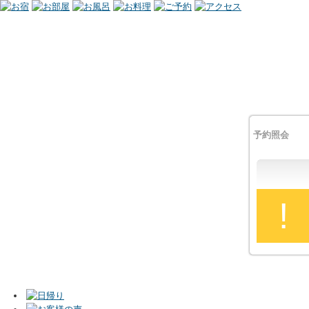
予約照会
!