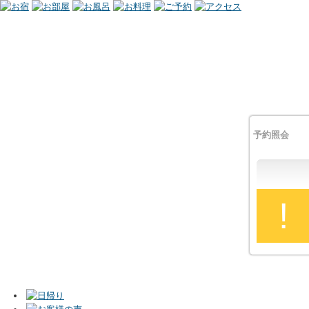
予約照会
!