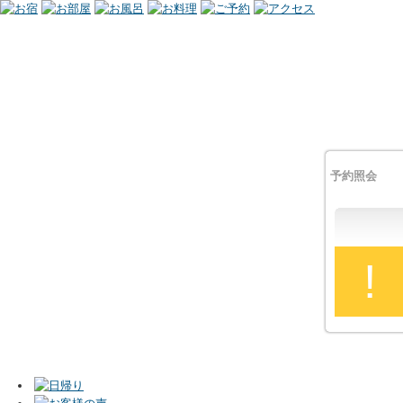
予約照会
!