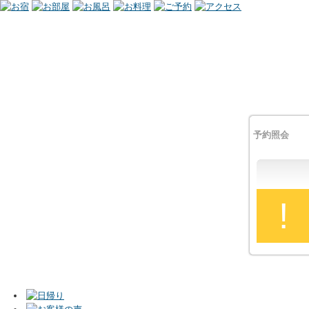
予約照会
!