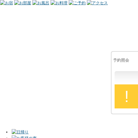
予約照会
!