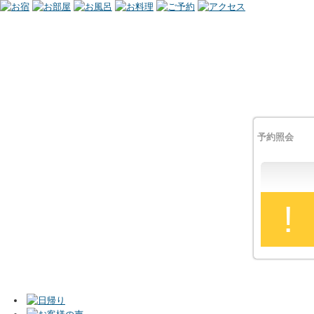
予約照会
!