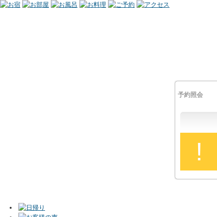
予約照会
!