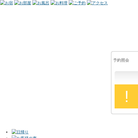
予約照会
!