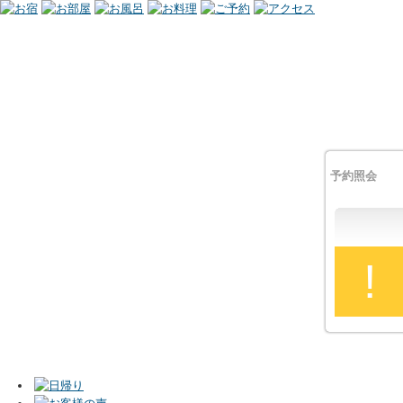
予約照会
!