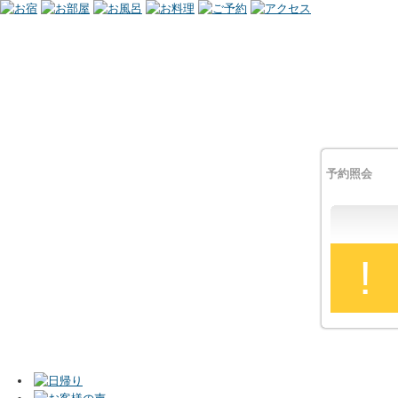
予約照会
!